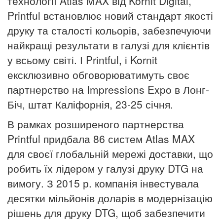
технології Atlas MAX від Kornit Digital,
Printful встановлює новий стандарт якості
друку та сталості кольорів, забезпечуючи
найкращі результати в галузі для клієнтів
у всьому світі.
І Printful, і Kornit
ексклюзивно обговорюватимуть своє
партнерство на Impressions Expo в Лонг-
Біч, штат Каліфорнія, 23-25 ​​січня.
В рамках розширеного партнерства
Printful придбала 86 систем Atlas MAX
для своєї глобальній мережі доставки, що
робить їх лідером у галузі друку DTG на
вимогу.
З 2015 р. компанія інвестувала
десятки мільйонів доларів в модернізацію
рішень для друку DTG, щоб забезпечити