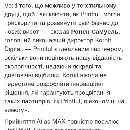
межі того, що можливо у текстильному
друці, щоб такі клієнти, як Printful, могли
прискорити та розвинути свій бізнес до
нових висот, — сказав
Ронен Самуель
,
головний виконавчий директор Kornit
Digital.
— Printful є ідеальним партнером,
оскільки вони поділяють нашу відданість
екологічності, надаючи яскраві та
довговічні відбитки.
Kornit ніколи не
перестане розробляти інноваційні
рішення, які гарантують процвітання
таких партнерів, як Printful, в економіці на
вимогу».
Прийняття Atlas MAX повністю посилює
цілі Printful щодо сталого розвитку,