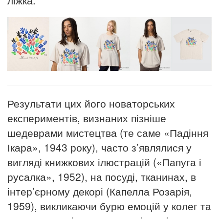
Результати цих його новаторських
експериментів, визнаних пізніше
шедеврами мистецтва (те саме «Падіння
Ікара», 1943 року), часто з’являлися у
вигляді книжкових ілюстрацій («Папуга і
русалка», 1952), на посуді, тканинах, в
інтер’єрному декорі (Капелла Розарія,
1959), викликаючи бурю емоцій у колег та