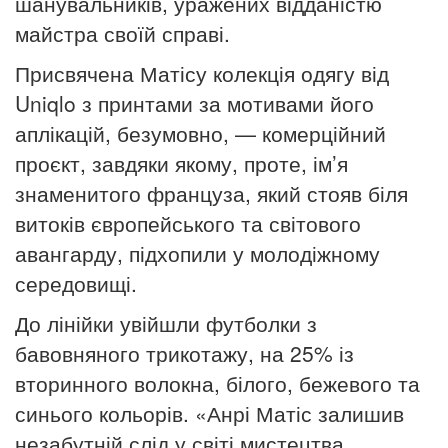
шанувальників, уражених відданістю
майстра своїй справі.
Присвячена Матісу колекція одягу від
Uniqlo з принтами за мотивами його
аплікацій, безумовно, — комерційний
проєкт, завдяки якому, проте, ім’я
знаменитого француза, який стояв біля
витоків європейського та світового
авангарду, підхопили у молодіжному
середовищі.
До лінійки увійшли футболки з
бавовняного трикотажу, на 25% із
вторинного волокна, білого, бежевого та
синього кольорів. «Анрі Матіс залишив
незабутній слід у світі мистецтва.