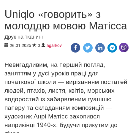
Uniqlo «говорить» з
молоддю мовою Матісса
Друк на тканині
26.01.2025
0
agarkov
Невигадливим, на перший погляд,
заняттям у дусі уроків праці для
початкової школи — вирізанням постатей
людей, птахів, листя, квітів, морських
водоростей із забарвленим гуашшю
паперу та складанням композицій —
художник Анрі Матісс захопився
наприкінці 1940-х, будучи прикутим до
ліжка.