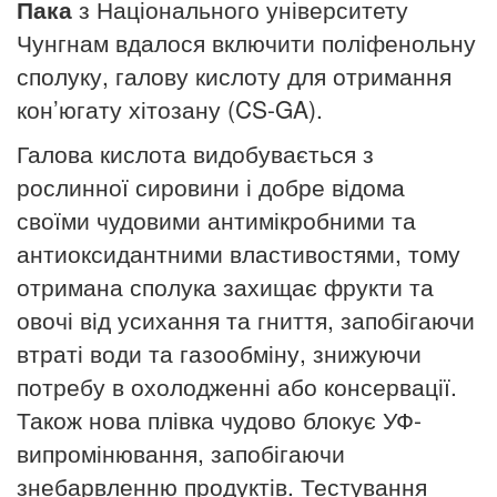
Пака
з Національного університету
Чунгнам вдалося включити поліфенольну
сполуку, галову кислоту для отримання
кон’югату хітозану (CS-GA).
Галова кислота видобувається з
рослинної сировини і добре відома
своїми чудовими антимікробними та
антиоксидантними властивостями, тому
отримана сполука захищає фрукти та
овочі від усихання та гниття, запобігаючи
втраті води та газообміну, знижуючи
потребу в охолодженні або консервації.
Також нова плівка чудово блокує УФ-
випромінювання, запобігаючи
знебарвленню продуктів. Тестування