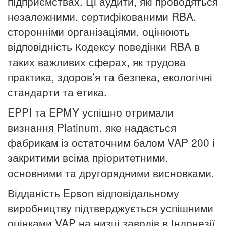
підприємствах.
Ці аудити, які проводяться
незалежними, сертифікованими RBA,
сторонніми організаціями, оцінюють
відповідність Кодексу поведінки RBA в
таких важливих сферах, як трудова
практика, здоров’я та безпека, екологічні
стандарти та етика.
EPPI та EPMY успішно отримали
визнання Platinum, яке надається
фабрикам із остаточним балом VAP 200 і
закритими всіма пріоритетними,
основними та другорядними висновками.
Відданість Epson відповідальному
виробництву підтверджується успішними
оцінками VAP на низці заводів в Індонезії,