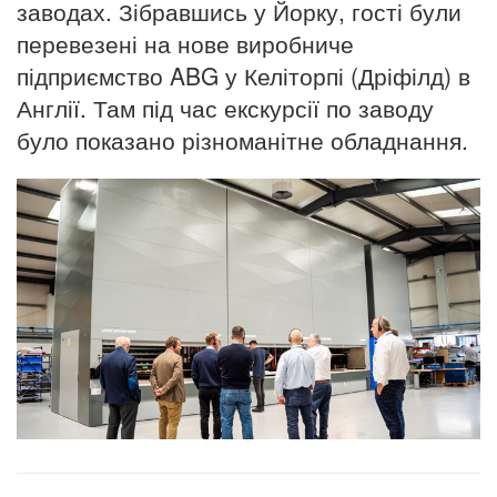
заводах. Зібравшись у Йорку, гості були
перевезені на нове виробниче
підприємство ABG у Келіторпі (Дріфілд) в
Англії. Там під час екскурсії по заводу
було показано різноманітне обладнання.