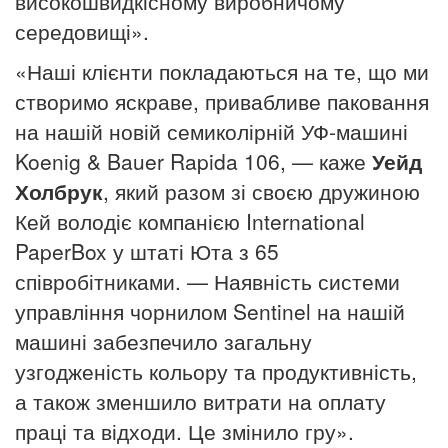
високошвидкісному виробничому
середовищі».
«Наші клієнти покладаються на те, що ми
створимо яскраве, привабливе паковання
на нашій новій семиколірній УФ-машині
Koenig & Bauer Rapida 106, — каже
Уейд
Холбрук
, який разом зі своєю дружиною
Кей володіє компанією International
PaperBox у штаті Юта з 65
співробітниками.
— Наявність системи
управління чорнилом Sentinel на нашій
машині забезпечило загальну
узгодженість кольору та продуктивність,
а також зменшило витрати на оплату
праці та відходи.
Це змінило гру».