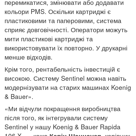
перемикатися, змінювати або додавати
кольори PMS.
Оскільки картриджі є
пластиковими та паперовими, система
сприяє довговічності.
Оператори можуть
мити пластикові картриджі та
використовувати їх повторно.
У друкарні
менше відходів.
Крім того, рентабельність інвестицій є
високою.
Систему Sentinel можна навіть
модернізувати на старих машинах Koenig
& Bauer».
«Ми відчули покращення виробництва
після того, як інтегрували систему
Sentinel у нашу Koenig & Bauer Rapida
106 X, — каже
Кевін Шаннауер
, керівник