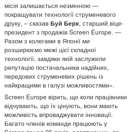
місія залишається незмінною —
покращувати технології струменевого
друку, – сказав
Буй Берк
, старший віце-
президент з продажів
Screen
Europe.
—
Разом з колегами в Японії ми
розширюємо межі цієї складної
технології, завдяки якій заслужили
репутацію постачальника надійних,
передових струменевих рішень із
найкращими в галузі можливостями».
Screen
Europe вірить, що коли працівники
відчувають, що їх цінують, вони мають
можливість впроваджувати інновації.
Багато членів команди працюють у
Screen
понад 25 років, адаптуючись до