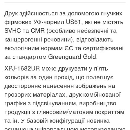
Друк здійснюється за допомогою гнучких
фірмових УФ-чорнил US61, які не містять
SVHC та CMR (особливо небезпечні та
канцерогенні речовини), відповідають
екологічним нормам ЄС та сертифіковані
за стандартом Greenguard Gold.
XPJ-1682UR може друкувати у п’ять
кольорів за один прохід, що полегшує
двостороннє нанесення зображень на
прозорих матеріалах, друк комбінованої
графіки з підсвічуванням, виробництво
продукції з глянсовим/матовим покриттям
та ін. У базовій конфігурації новинка
оснащена універсальною моторизованою