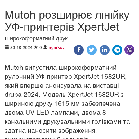
Mutoh розширює лінійку
УФ-принтерів XpertJet
Широкоформатний друк
23.10.2024
0
agarkov
Mutoh випустила широкоформатний
рулонний УФ-принтер XpertJet 1682UR,
який вперше анонсувала на виставці
drupa 2024. Модель XpertJet 1682UR з
шириною друку 1615 мм забезпечена
двома UV LED лампами, двома 8-
канальними друкувальними голівками та
здатна наносити зображення,
використовуючи 6 кольорів