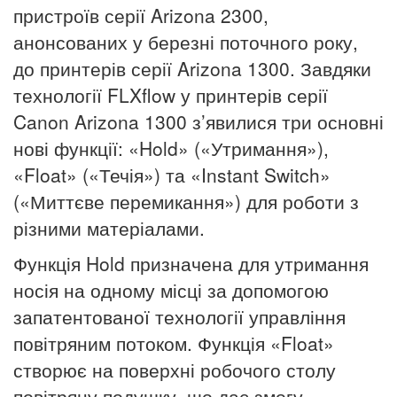
пристроїв серії Arizona 2300,
анонсованих у березні поточного року,
до принтерів серії Arizona 1300. Завдяки
технології FLXflow у принтерів серії
Canon Arizona 1300 з’явилися три основні
нові функції: «Hold» («Утримання»),
«Float» («Течія») та «Instant Switch»
(«Миттєве перемикання») для роботи з
різними матеріалами.
Функція Hold призначена для утримання
носія на одному місці за допомогою
запатентованої технології управління
повітряним потоком. Функція «Float»
створює на поверхні робочого столу
повітряну подушку, що дає змогу