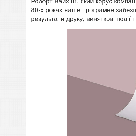
Роберт Вайхінг, який керує компан
80-х роках наше програмне забез
результати друку, виняткові події т