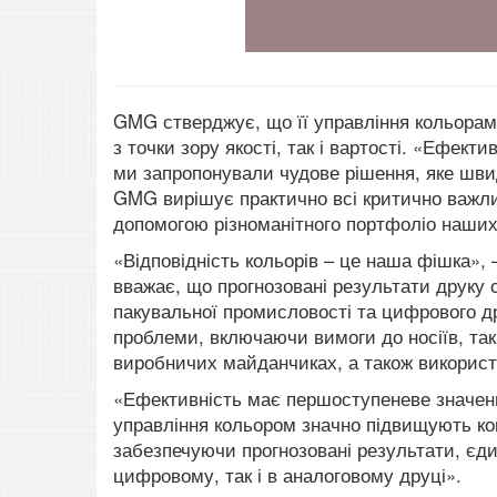
GMG стверджує, що її управління кольорами 
з точки зору якості, так і вартості.
«Ефектив
ми запропонували чудове рішення, яке шви
GMG вирішує практично всі критично важлив
допомогою різноманітного портфоліо наших 
«Відповідність кольорів – це наша фішка»,
вважає, що прогнозовані результати друку сь
пакувальної промисловості та цифрового д
проблеми, включаючи вимоги до носіїв, таки
виробничих майданчиках, а також використ
«Ефективність має першоступеневе значенн
управління кольором значно підвищують ко
забезпечуючи прогнозовані результати, єди
цифровому, так і в аналоговому друці».