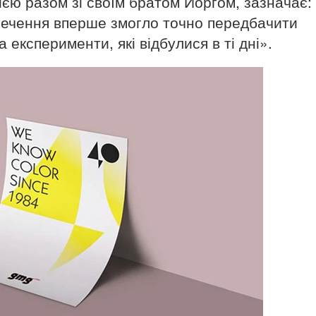
ією разом зі своїм братом Йоргом, зазначає:
печення вперше змогло точно передбачити
а експерименти, які відбулися в ті дні».