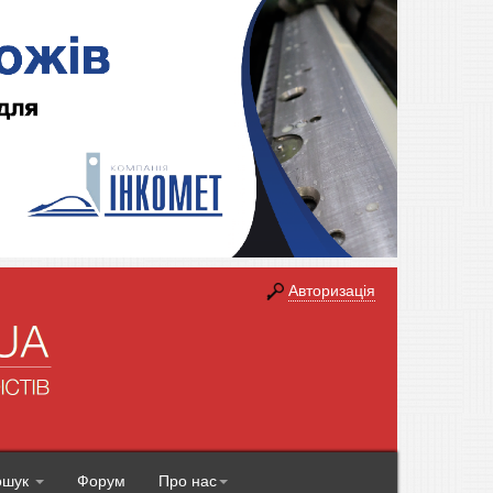
Авторизація
ошук
Форум
Про нас