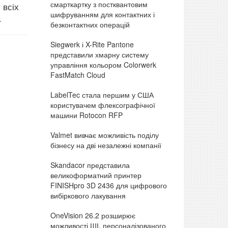
смарткартку з постквантовим
 всіх
шифруванням для контактних і
.
безконтактних операцій
Siegwerk і X-Rite Pantone
представили хмарну систему
управління кольором Colorwerk
FastMatch Cloud
LabelTec стала першим у США
користувачем флексографічної
машини Rotocon RFP
Valmet вивчає можливість поділу
бізнесу на дві незалежні компанії
Skandacor представила
великоформатний принтер
FINISHpro 3D 2436 для цифрового
вибіркового лакування
OneVision 26.2 розширює
можливості ШІ, персоналізованого