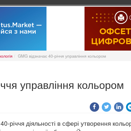
нологія
GMG відзначає 40-річчя управління кольором
іччя управління кольором
40-річчя діяльності в сфері утворення кольор