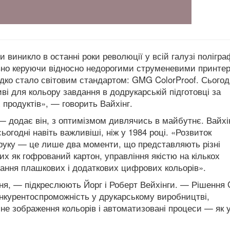
виникло в останні роки революції у всій галузі поліграф
но керуючи відносно недорогими струменевими принте
дко стало світовим стандартом: GMG ColorProof.
Сьогод
і для кольору завдання в додрукарській підготовці за
продуктів», — говорить Вайхінг.
 — додає він, з оптимізмом дивлячись в майбутнє.
Вайхі
огодні навіть важливіші, ніж у 1984 році.
«Розвиток
руку — це лише два моменти, що представляють різні
х як гофрований картон, управління якістю на кількох
ання плашкових і додаткових цифрових кольорів».
я, — підкреслюють Йорг і Роберт Вейхінги.
— Рішення 
нкурентоспроможність у друкарському виробництві,
не зображення кольорів і автоматизовані процеси — як 