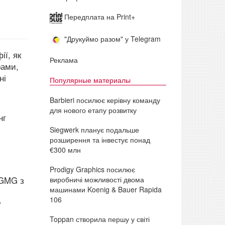
Передплата на Print+
"Друкуймо разом" у Telegram
ії, як
Реклама
рами,
ні
Популярные материалы
Barbieri посилює керівну команду
для нового етапу розвитку
нг
Siegwerk планує подальше
розширення та інвестує понад
€300 млн
Prodigy Graphics посилює
виробничі можливості двома
GMG з
машинами Koenig & Bauer Rapida
106
у
Toppan створила першу у світі