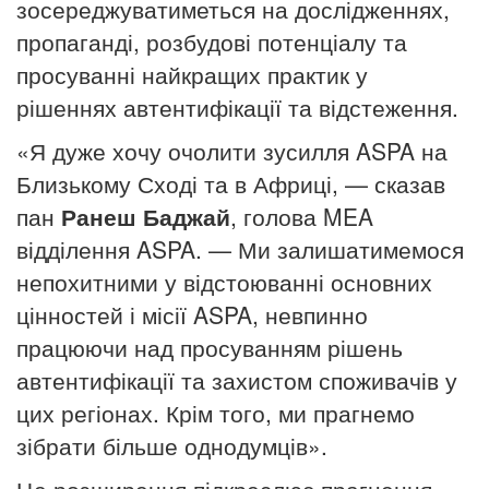
зосереджуватиметься на дослідженнях,
пропаганді, розбудові потенціалу та
просуванні найкращих практик у
рішеннях автентифікації та відстеження.
«Я дуже хочу очолити зусилля ASPA на
Близькому Сході та в Африці, — сказав
пан
Ранеш Баджай
, голова MEA
відділення ASPA.
— Ми залишатимемося
непохитними у відстоюванні основних
цінностей і місії ASPA, невпинно
працюючи над просуванням рішень
автентифікації та захистом споживачів у
цих регіонах. Крім того, ми прагнемо
зібрати більше однодумців».
Це розширення підкреслює прагнення