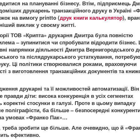
едитися на плануванні бізнесу. Втім, підприємець Д
ідоміших друкарень транзакційного друку в Україні «
жок на вимогу printto (
друк книги калькулятор
), вран
ніший виклик у своєму житті.
иторії ТОВ «Крипта» друкарня Дмитра була повністю
илема – зупинитися чи спробувати відродити бізнес. 
овні напрямки діяльності Дмитра Вернигородського д
арського та післядрукарського устаткування, потребу
уку. Ці політики створювалися роками, враховуючи
ті з виготовлення транзакційних документів та книж
ження друкарні та її можливостей автоматизації. Ві
е правди діти: висока конкуренція в усіх сегментах
 коректні стосунки в галузі. Проте в цьому випадку
 поліграфісти, ба більше – безпосередні конкурент
 на умовах «Франко Пак»…
о, треба зробити ще більше. Але очевидно, що й «Фра
сить ефективно.