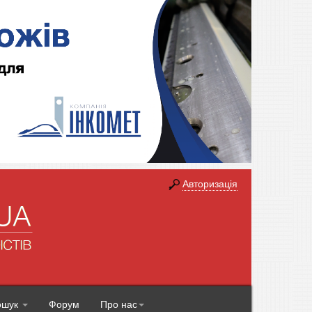
Авторизація
ошук
Форум
Про нас