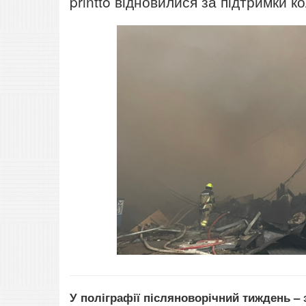
printto відновилися за підтримки к
У поліграфії післяноворічний тиждень –