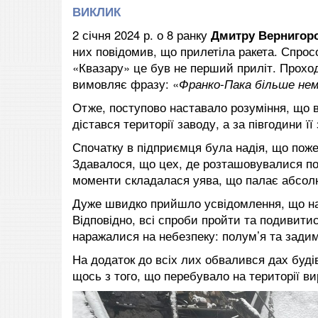
ВИКЛИК
2 січня 2024 р. о 8 ранку
Дмитру Вернигор
них повідомив, що прилетіла ракета. Спрос
«Квазару» це був не перший приліт. Проход
вимовляє фразу: «
Франко-Пака більше не
Отже, поступово наставало розуміння, що 
дістався території заводу, а за півгодини ї
Спочатку в підприємця була надія, що пожеж
Здавалося, що цех, де розташовувалися пот
моменти складалася уява, що палає абсолю
Дуже швидко прийшло усвідомлення, що на
Відповідно, всі спроби пройти та подивит
наражалися на небезпеку: полум’я та задим
На додаток до всіх лих обвалився дах буді
щось з того, що перебувало на території в