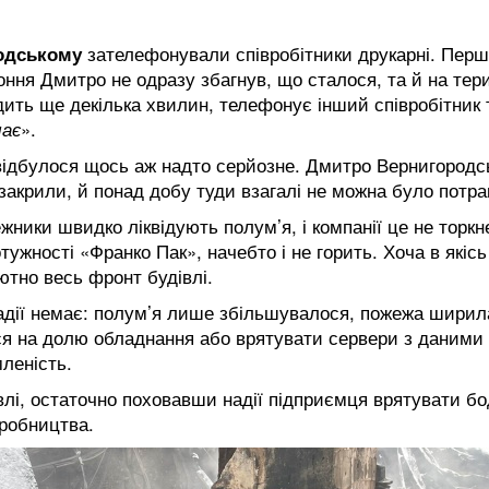
одському
зателефонували співробітники друкарні. Перш
оння Дмитро не одразу збагнув, що сталося, та й на тер
ить ще декілька хвилин, телефонує інший співробітник 
має
».
відбулося щось аж надто серйозне. Дмитро Вернигородс
ї закрили, й понад добу туди взагалі не можна було потра
ники швидко ліквідують полум’я, і компанії це не торкн
ужності «Франко Пак», начебто і не горить. Хоча в якісь
тно весь фронт будівлі.
дії немає: полум’я лише збільшувалося, пожежа ширил
ися на долю обладнання або врятувати сервери з даними
леність.
влі, остаточно поховавши надії підприємця врятувати б
иробництва.