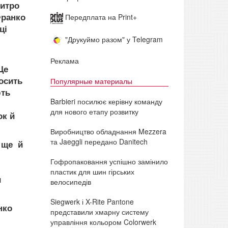
митро
Франко
Передплата на Print+
ці
"Друкуймо разом" у Telegram
Реклама
Це
осить
Популярные материалы
ють
Barbieri посилює керівну команду
для нового етапу розвитку
ок й
Виробництво обладнання Mezzera
та Jaeggli передано Danitech
н ще
й
Гофропаковання успішно замінило
пластик для шин гірських
и
велосипедів
Siegwerk і X-Rite Pantone
нко
представили хмарну систему
управління кольором Colorwerk