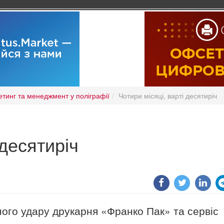
тинг та менеджмент у поліграфії
Чотири місяці, варті десятиріч
 десятиріч
ного удару друкарня «Франко Пак» та сервіс