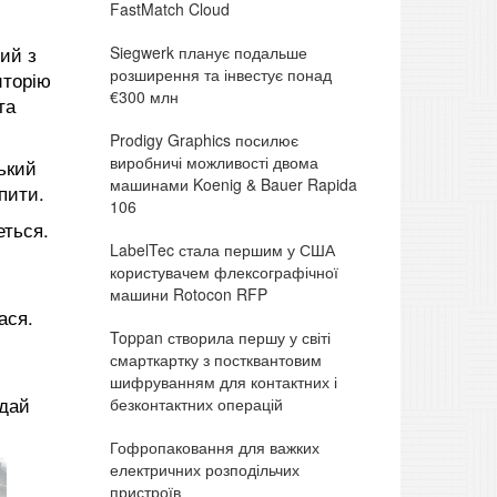
FastMatch Cloud
Siegwerk планує подальше
ий з
розширення та інвестує понад
иторію
€300 млн
та
Prodigy Graphics посилює
виробничі можливості двома
ький
машинами Koenig & Bauer Rapida
пити.
106
еться.
LabelTec стала першим у США
користувачем флексографічної
машини Rotocon RFP
ася.
Toppan створила першу у світі
смарткартку з постквантовим
шифруванням для контактних і
одай
безконтактних операцій
Гофропаковання для важких
електричних розподільчих
пристроїв