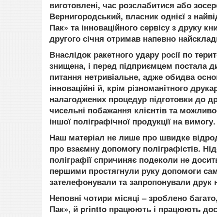
виготовлені, час розслабитися або зосер
Вернигородський, власник однієї з найв
Пак» та інноваційного сервісу з друку кни
другого січня отримав напевно найсклад
Внаслідок ракетного удару росії по тер
знищена, і перед підприємцем постала д
питання нетривіальне, адже обидва осн
інноваційні й, крім різноманітного друк
налагоджених процедур підготовки до др
чисельні побажання клієнтів та можливос
іншої поліграфічної продукції на вимогу.
Наш матеріал не лише про швидке відрод
про взаємну допомогу поліграфістів. Нід
поліграфії спричиняє подеколи не досить
першими простягнули руку допомоги саме
зателефонували та запропонували друк
Неповні чотири місяці – зроблено багат
Пак», й printto працюють і працюють до