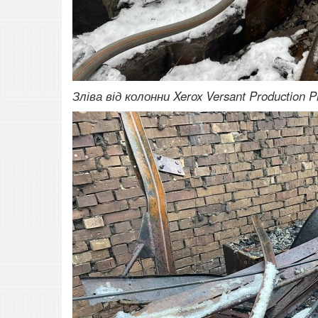
Зліва від колонни Xerox Versant Production P