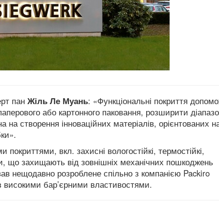
ерт пан
Жіль Ле Муань
: «Функціональні покриття допом
аперового або картонного паковання, розширити діапазо
 на створення інноваційних матеріалів, орієнтованих н
бки».
покриттями, вкл. захисні вологостійкі, термостійкі,
али, що захищають від зовнішніх механічних пошкоджень
ав нещодавно розроблене спільно з компанією Packiro
з високими бар’єрними властивостями.