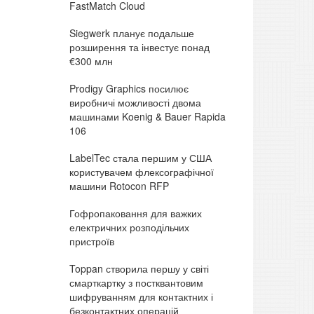
FastMatch Cloud
Siegwerk планує подальше
розширення та інвестує понад
€300 млн
Prodigy Graphics посилює
виробничі можливості двома
машинами Koenig & Bauer Rapida
106
LabelTec стала першим у США
користувачем флексографічної
машини Rotocon RFP
Гофропаковання для важких
електричних розподільчих
пристроїв
Toppan створила першу у світі
смарткартку з постквантовим
шифруванням для контактних і
безконтактних операцій