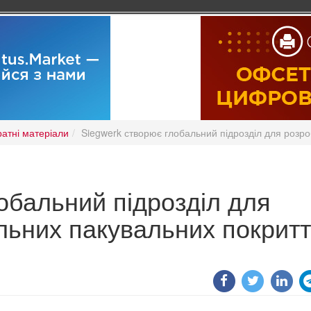
ратні матеріали
Siegwerk створює глобальний підрозділ для розро
обальний підрозділ для
льних пакувальних покритт