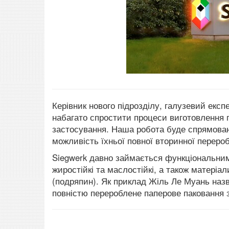
Керівник нового підрозділу, галузевий експ
набагато спростити процеси виготовлення п
застосування.
Наша робота буде спрямована
можливість їхньої повної вторинної переро
Siegwerk давно займається функціональними 
жиростійкі та маслостійкі, а також матері
(подряпин). Як приклад Жіль Ле Муань назв
повністю перероблене паперове паковання 