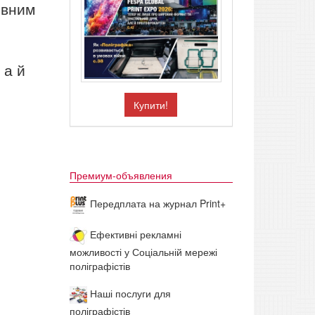
овним
 а й
Купити!
Премиум-объявления
Передплата на журнал Print+
Ефективні рекламні
можливості у Соціальній мережі
поліграфістів
Наші послуги для
поліграфістів