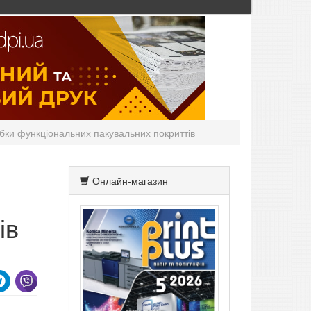
бки функціональних пакувальних покриттів
Онлайн-магазин
ів