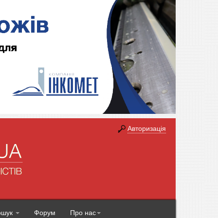
Авторизація
ошук
Форум
Про нас