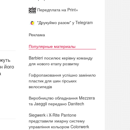
Передплата на Print+
"Друкуймо разом" у Telegram
Реклама
Популярные материалы
Barbieri посилює керівну команду
ожуть
для нового етапу розвитку
н його
а
Гофропаковання успішно замінило
пластик для шин гірських
велосипедів
Виробництво обладнання Mezzera
та Jaeggli передано Danitech
Siegwerk і X-Rite Pantone
представили хмарну систему
управління кольором Colorwerk