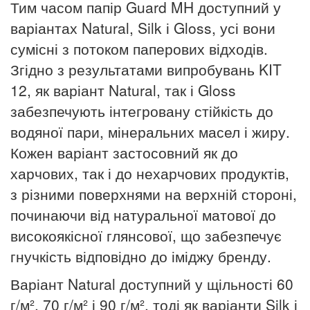
Тим часом папір Guard MH доступний у
варіантах Natural, Silk і Gloss, усі вони
сумісні з потоком паперових відходів.
Згідно з результатами випробувань KIT
12, як варіант Natural, так і Gloss
забезпечують інтегровану стійкість до
водяної пари, мінеральних масел і жиру.
Кожен варіант застосовний як до
харчових, так і до нехарчових продуктів,
з різними поверхнями на верхній стороні,
починаючи від натуральної матової до
високоякісної глянсової, що забезпечує
гнучкість відповідно до іміджу бренду.
Варіант Natural доступний у щільності 60
г/м², 70 г/м² і 90 г/м², тоді як варіанти Silk і