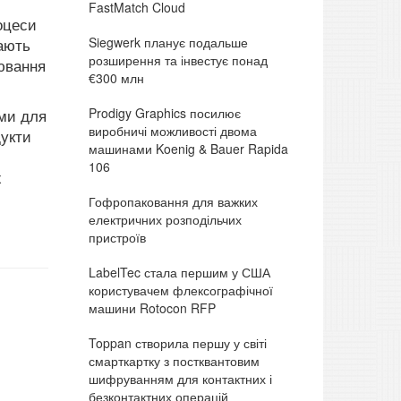
FastMatch Cloud
роцеси
Siegwerk планує подальше
чають
розширення та інвестує понад
лювання
€300 млн
Prodigy Graphics посилює
еми для
виробничі можливості двома
дукти
машинами Koenig & Bauer Rapida
106
х
Гофропаковання для важких
електричних розподільчих
пристроїв
LabelTec стала першим у США
користувачем флексографічної
машини Rotocon RFP
Toppan створила першу у світі
смарткартку з постквантовим
шифруванням для контактних і
безконтактних операцій