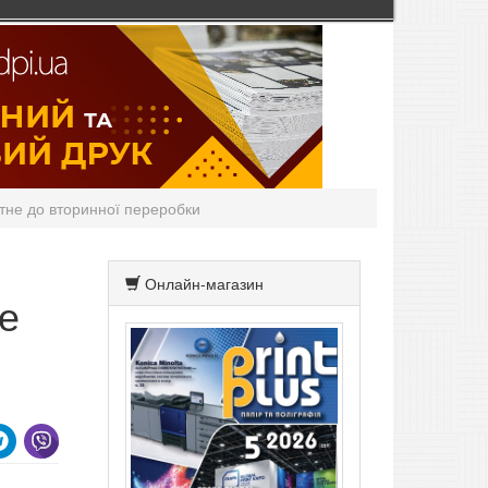
тне до вторинної переробки
Онлайн-магазин
е