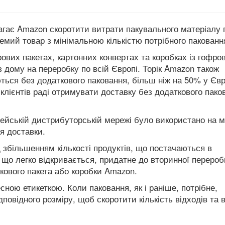
агає Amazon скоротити витрати пакувального матеріалу 
емий товар з мінімальною кількістю потрібного пакованн
ових пакетах, картонних конвертах та коробках із гофро
 з дому на переробку по всій Європі. Торік Amazon також
ться без додаткового паковання, більш ніж на 50% у Євр
клієнтів раді отримувати доставку без додаткового пако
опейській дистрибуторській мережі було використано на 
я доставки.
збільшенням кількості продуктів, що постачаються в
, що легко відкривається, придатне до вторинної переробк
кового пакета або коробки Amazon.
ою етикеткою. Коли паковання, як і раніше, потрібне,
повідного розміру, щоб скоротити кількість відходів та 