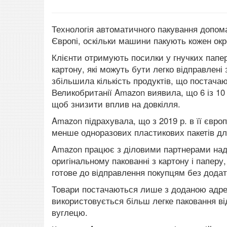
Технологія автоматичного пакування допом
Європі, оскільки машини пакують кожен окр
Клієнти отримують посилки у гнучких папер
картону, які можуть бути легко відправлені
збільшила кількість продуктів, що постачаю
Великобританії Amazon виявила, що 6 із 10 
щоб знизити вплив на довкілля.
Amazon підрахувала, що з 2019 р. в її євр
менше одноразових пластикових пакетів дл
Amazon працює з діловими партнерами над 
оригінальному пакованні з картону і паперу
готове до відправлення покупцям без додат
Товари постачаються лише з доданою адресн
використовується більш легке паковання від
вуглецю.