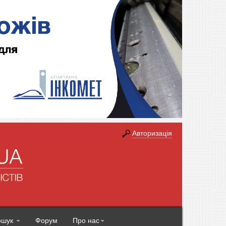
Авторизація
ошук
Форум
Про нас