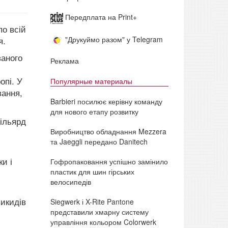
Передплата на Print+
по всій
"Друкуймо разом" у Telegram
я.
ваного
Реклама
опі. У
Популярные материалы
вання,
Barbieri посилює керівну команду
для нового етапу розвитку
мільярд
Виробництво обладнання Mezzera
та Jaeggli передано Danitech
и і
Гофропаковання успішно замінило
пластик для шин гірських
велосипедів
викидів
Siegwerk і X-Rite Pantone
представили хмарну систему
управління кольором Colorwerk