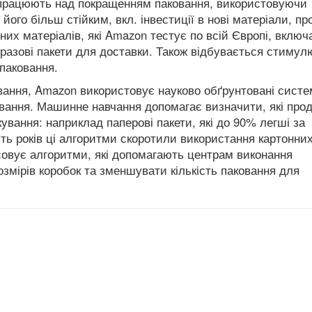
 працюють над покращенням паковання, використовуючи
його більш стійким, вкл. інвестиції в нові матеріали, п
ьних матеріалів, які Amazon тестує по всій Європі, вклю
торазові пакети для доставки. Також відбувається стиму
 паковання.
овання, Amazon використовує науково обґрунтовані сист
овання. Машинне навчання допомагає визначити, які про
ування: наприклад паперові пакети, які до 90% легші за
’ять років ці алгоритми скоротили використання картонни
совує алгоритми, які допомагають центрам виконання
змірів коробок та зменшувати кількість паковання для