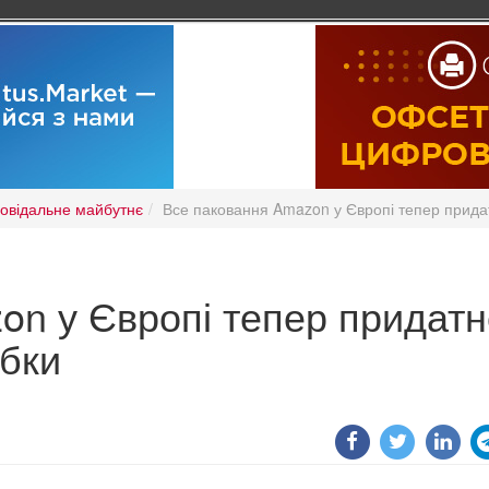
повідальне майбутнє
Все паковання Amazon у Європі тепер прида
on у Європі тепер придатн
обки