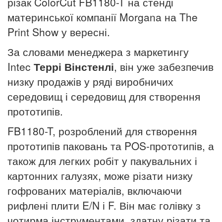
різак ColorCut FB1180-T на стенді
материнської компанії Morgana на The
Print Show у вересні.
За словами менеджера з маркетингу
Intec
Террі Вінстенлі
, він уже забезпечив
низку продажів у ряді виробничих
середовищ і середовищ для створення
прототипів.
FB1180-T, розроблений для створення
прототипів паковань та POS-прототипів, а
також для легких робіт у пакувальних і
картонних галузях, може різати низку
гофрованих матеріалів, включаючи
рифлені плити E/N і F. Він має голівку з
чотирма інструментами, здатну різати та