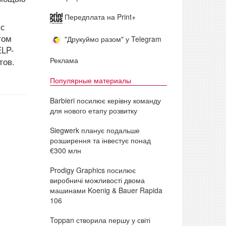
Передплата на Print+
 с
том
"Друкуймо разом" у Telegram
ELP-
Реклама
тов.
Популярные материалы
Barbieri посилює керівну команду
для нового етапу розвитку
Siegwerk планує подальше
розширення та інвестує понад
€300 млн
Prodigy Graphics посилює
виробничі можливості двома
машинами Koenig & Bauer Rapida
106
Toppan створила першу у світі