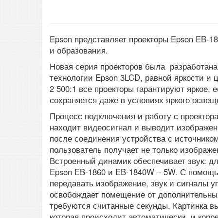
Epson представляет проекторы Epson EB-1
и образования.
Новая серия проекторов была разработана
технологии Epson 3LCD, равной яркости и ц
2 500:1 все проекторы гарантируют яркое, 
сохраняется даже в условиях яркого осве
Процесс подключения и работу с проектор
находит видеосигнал и выводит изображени
после соединения устройства с источнико
пользователь получает не только изображе
Встроенный динамик обеспечивает звук: д
Epson EB-1860 и EB-1840W – 5W. С помощь
передавать изображение, звук и сигналы у
освобождает помещение от дополнительны
требуются считанные секунды. Картинка в
которая происходит автоматически, и кор