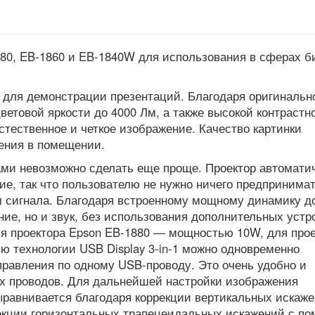
880, EB-1860 и EB-1840W для использования в сферах б
 для демонстрации презентаций. Благодаря оригинальн
ветовой яркости до 4000 Лм, а также высокой контрастн
естественное и четкое изображение. Качество картинки
щения в помещении.
ами невозможно сделать еще проще. Проектор автомати
е, так что пользователю не нужно ничего предпринима
м сигнала. Благодаря встроенному мощному динамику д
ние, но и звук, без использования дополнительных устр
ля проектора Epson EB-1880 — мощностью 10W, для про
ю технологии USB Display 3-in-1 можно одновременно
правления по одному USB-проводу. Это очень удобно и
х проводов. Для дальнейшей настройки изображения
ыравнивается благодаря коррекции вертикальных искаже
рекции горизонтальных трапецеидальных искажений с п