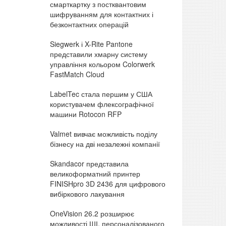
смарткартку з постквантовим
шифруванням для контактних і
безконтактних операцій
Siegwerk і X-Rite Pantone
представили хмарну систему
управління кольором Colorwerk
FastMatch Cloud
LabelTec стала першим у США
користувачем флексографічної
машини Rotocon RFP
Valmet вивчає можливість поділу
бізнесу на дві незалежні компанії
Skandacor представила
великоформатний принтер
FINISHpro 3D 2436 для цифрового
вибіркового лакування
OneVision 26.2 розширює
можливості ШІ, персоналізованого