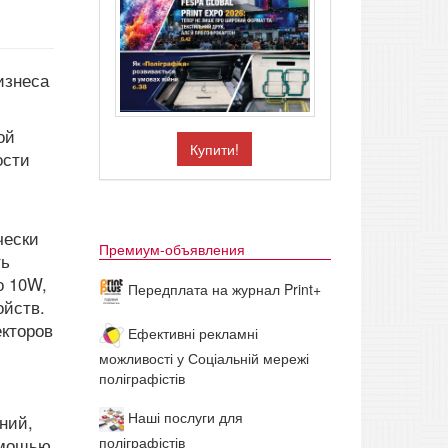
изнеса
ой
Купити!
ости
чески
Премиум-объявления
ть
о 10W,
Передплата на журнал Print+
ойств.
екторов
Ефективні рекламні
можливості у Соціальній мережі
поліграфістів
Наші послуги для
ний,
поліграфістів
омощью