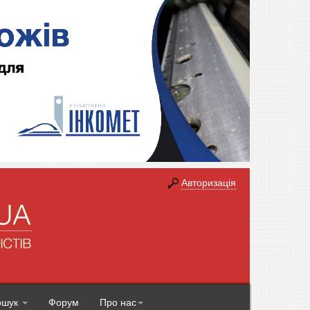
Авторизація
ошук
Форум
Про нас