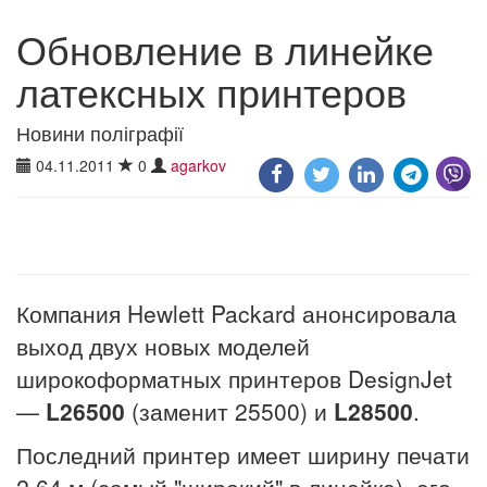
Обновление в линейке
латексных принтеров
Новини поліграфії
04.11.2011
0
agarkov
Компания Hewlett Packard анонсировала
выход двух новых моделей
широкоформатных принтеров DesignJet
—
L26500
(заменит 25500) и
L28500
.
Последний принтер имеет ширину печати
2,64 м (самый "широкий" в линейке), его