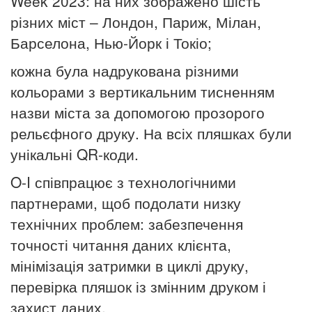
Week 2023: на них зображено шість
різних міст – Лондон, Париж, Мілан,
Барселона, Нью-Йорк і Токіо;
кожна була надрукована різними
кольорами з вертикальним тисненням
назви міста за допомогою прозорого
рельєфного друку.
На всіх пляшках були
унікальні QR-коди.
O-I співпрацює з технологічними
партнерами, щоб подолати низку
технічних проблем: забезпечення
точності читання даних клієнта,
мінімізація затримки в циклі друку,
перевірка пляшок із змінним друком і
захист даних.