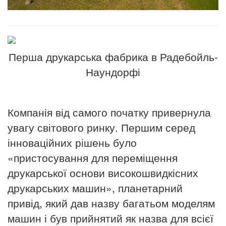
Перша друкарська фабрика в Радебойль-
Наундорфі
Компанія від самого початку привернула
увагу світового ринку.
Першим серед
інноваційних рішень було
«пристосування для переміщення
друкарської основи високошвидкісних
друкарських машин», планетарний
привід, який дав назву багатьом моделям
машин і був прийнятий як назва для всієї