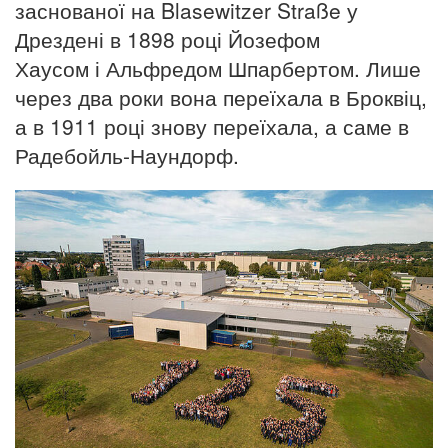
заснованої на Blasewitzer Straße у
Дрездені в 1898 році Йозефом
Хаусом і Альфредом Шпарбертом. Лише
через два роки вона переїхала в Броквіц,
а в 1911 році знову переїхала, а саме в
Радебойль-Наундорф.