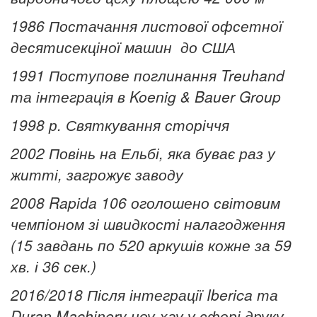
1986 Постачання листової офсетної
десятисекціної машин до США
1991 Поступове поглинання Treuhand
та інтеграція в Koenig & Bauer Group
1998 р. Святкування сторіччя
2002 Повінь на Ельбі, яка буває раз у
житті, загрожує заводу
2008 Rapida 106 оголошено світовим
чемпіоном зі швидкості налагодження
(15 завдань по 520 аркушів кожне за 59
хв. і 36 сек.)
2016/2018 Після інтеграції Iberica та
Duran Machinery ноу-хау у сфері друку