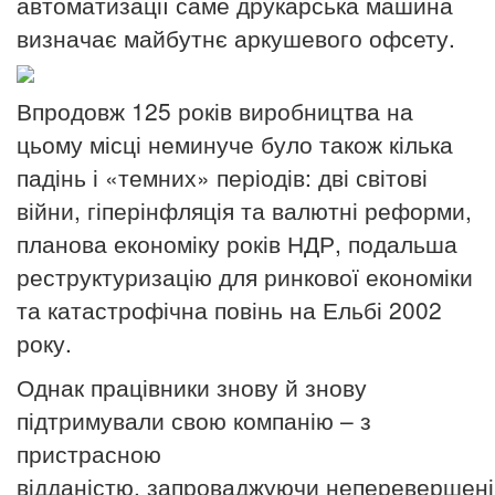
автоматизації саме друкарська машина
визначає майбутнє аркушевого офсету.
Впродовж 125 років виробництва на
цьому місці неминуче було також кілька
падінь і «темних» періодів: дві світові
війни, гіперінфляція та валютні реформи,
планова економіку років НДР, подальша
реструктуризацію для ринкової економіки
та катастрофічна повінь на Ельбі 2002
року.
Однак працівники знову й знову
підтримували свою компанію – з
пристрасною
відданістю,
запроваджуючи
неперевершені