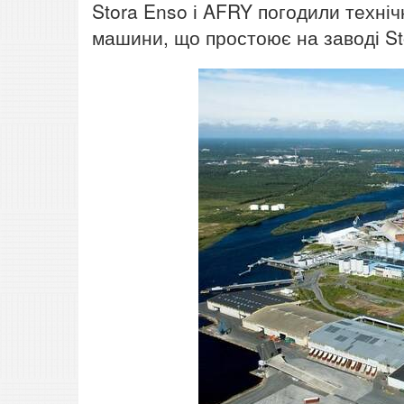
Stora Enso і AFRY погодили техн
машини, що простоює на заводі St