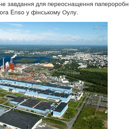
ічне завдання для переоснащення папероробн
ora Enso у фінському Оулу.