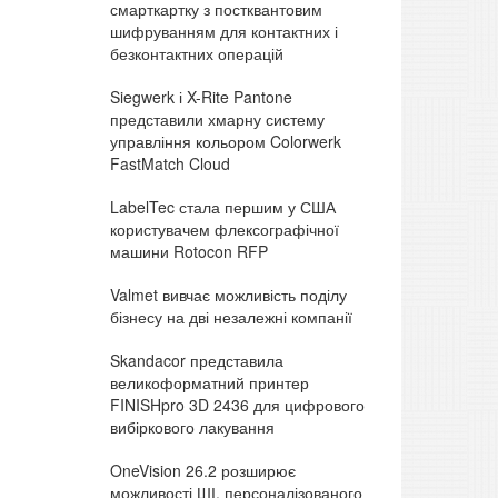
смарткартку з постквантовим
шифруванням для контактних і
безконтактних операцій
Siegwerk і X-Rite Pantone
представили хмарну систему
управління кольором Colorwerk
FastMatch Cloud
LabelTec стала першим у США
користувачем флексографічної
машини Rotocon RFP
Valmet вивчає можливість поділу
бізнесу на дві незалежні компанії
Skandacor представила
великоформатний принтер
FINISHpro 3D 2436 для цифрового
вибіркового лакування
OneVision 26.2 розширює
можливості ШІ, персоналізованого