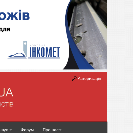
Авторизація
ошук
Форум
Про нас