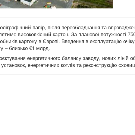
поліграфічний папір, після переобладнання та впровадже
тиме високоякісний картон. За планової потужності 750
обників картону в Європі. Введення в експлуатацію очік
ту – близько €1 млрд.
єктування енергетичного балансу заводу, нових ліній о
установок, енергетичних котлів та реконструкцію схови