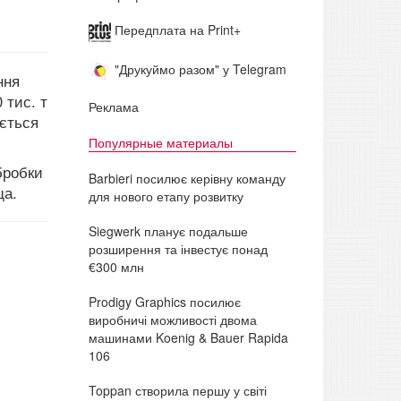
Передплата на Print+
"Друкуймо разом" у Telegram
ння
 тис. т
Реклама
ується
Популярные материалы
бробки
Barbieri посилює керівну команду
ща.
для нового етапу розвитку
Siegwerk планує подальше
розширення та інвестує понад
€300 млн
Prodigy Graphics посилює
виробничі можливості двома
машинами Koenig & Bauer Rapida
106
Toppan створила першу у світі