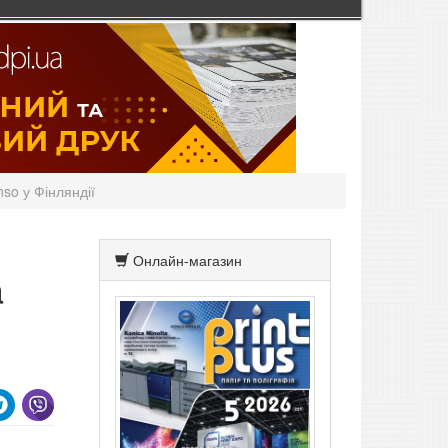
so у Фінляндії
Онлайн-магазин
a