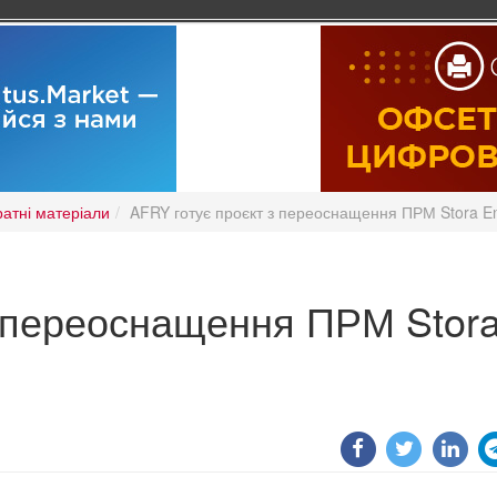
ратні матеріали
AFRY готує проєкт з переоснащення ПРМ Stora En
з переоснащення ПРМ Stor