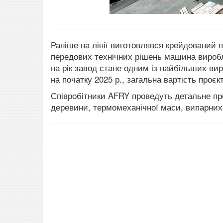
Раніше на лінії виготовлявся крейдований 
передових технічних рішень машина виробля
на рік завод стане одним із найбільших вир
на початку 2025 р., загальна вартість проєк
Співробітники AFRY проведуть детальне про
деревини, термомеханічної маси, випарних 