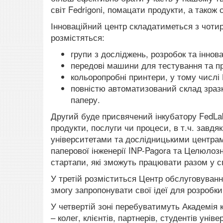
світ Fedrigoni, помацати продукти, а також
Інноваційний центр складатиметься з чоти
розмістяться:
групи з досліджень, розробок та іннов
передові машини для тестування та п
кольоропробні принтери, у тому числі
повністю автоматизований склад зразкі
паперу.
Другий буде присвячений інкубатору FedLab
продукти, послуги чи процеси, в т.ч. завдя
університетами та дослідницькими центрам
паперової інженерії
INP-Pagora та Целюлозн
стартапи, які зможуть працювати разом у сп
У третій розміститься Центр обслуговування
змогу запропонувати свої ідеї для розробки
У четвертій зоні перебуватимуть Академія к
– колег, клієнтів, партнерів, студентів уніве