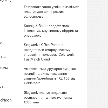
.
Гофропаковання успішно замінило
пластик для шин гірських
велосипедів
Koenig & Bauer представила
інтелектуальну систему підтримки
операторів
го
Siegwerk і X-Rite Pantone
представили хмарну систему
управління кольором Colorwerk
 на
FastMatch Cloud
кола
Американська друкарня зміцнює
позиції на ринку паковання
завдяки Speedmaster XL 106 від
Heidelberg
уть
Siegwerk планує подальше
розширення та інвестує понад
drigoni
€300 млн