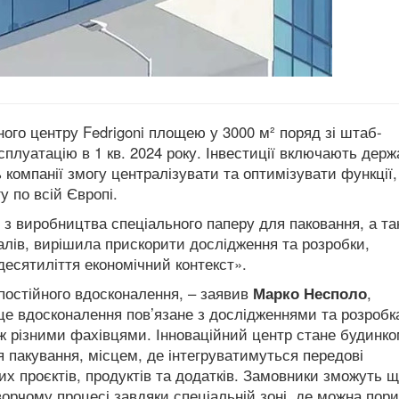
ого центру Fedrigoni площею у 3000 м² поряд зі штаб-
сплуатацію в 1 кв. 2024 року. Інвестиції включають держ
омпанії змогу централізувати та оптимізувати функції,
у по всій Європі.
ів з виробництва спеціального паперу для паковання, а та
алів, вирішила прискорити дослідження та розробки,
есятиліття економічний контекст».
остійного вдосконалення, – заявив
Марко Несполо
,
це вдосконалення пов’язане з дослідженнями та розробк
іж різними фахівцями.
Інноваційний центр стане будинк
я пакування, місцем, де інтегруватимуться передові
х проєктів, продуктів та додатків.
Замовники зможуть щ
орчому процесі завдяки спеціальній зоні, де можна пори