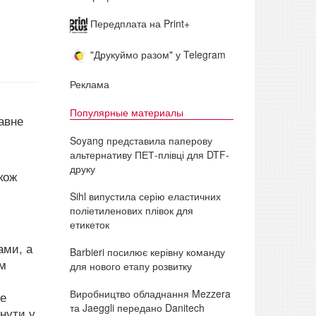
Передплата на Print+
"Друкуймо разом" у Telegram
Реклама
Популярные материалы
авне
Soyang представила паперову
альтернативу ПЕТ-плівці для DTF-
друку
кож
Sihl випустила серію еластичних
поліетиленових плівок для
етикеток
ами, а
Barbieri посилює керівну команду
ом
для нового етапу розвитку
Виробництво обладнання Mezzera
е
та Jaeggli передано Danitech
нути у