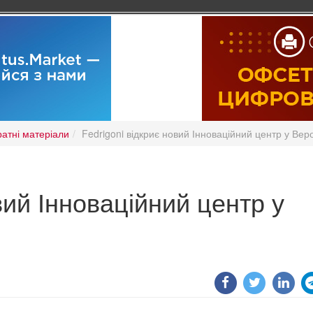
ратні матеріали
Fedrigoni відкриє новий Інноваційний центр у Вер
вий Інноваційний центр у