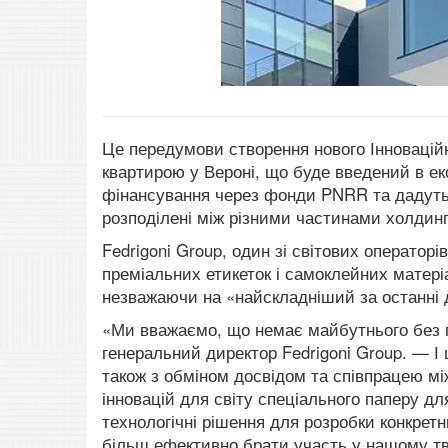
Це передумови створення нового Інноваційн
квартирою у Вероні, що буде введений в ек
фінансування через фонди PNRR та дадуть к
розподілені між різними частинами холдинг
Fedrigoni Group, один зі світових оператор
преміальних етикеток і самоклейних матері
незважаючи на «найскладніший за останні д
«Ми вважаємо, що немає майбутнього без п
генеральний директор Fedrigoni Group.
— І 
також з обміном досвідом та співпрацею м
інновацій для світу спеціального паперу дл
технологічні рішення для розробки конкретни
більш ефективно брати участь у нашому тв