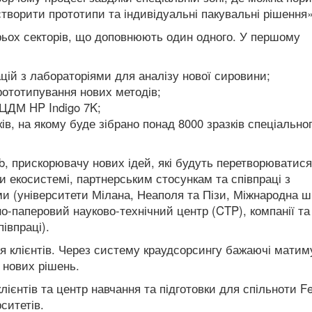
 створити прототипи та індивідуальні пакувальні рішення»
рьох секторів, що доповнюють один одного. У першому
ацій з лабораторіями для аналізу нової сировини;
рототипування нових методів;
 ЦДМ HP Indigo 7K;
в, на якому буде зібрано понад 8000 зразків спеціально
, прискорювачу нових ідей, які будуть перетворюватися
ки екосистемі, партнерським стосункам та співпраці з
и (університети Мілана, Неаполя та Пізи, Міжнародна ш
о-паперовий науково-технічний центр (CTP), компанії та
івпраці).
 клієнтів.
Через систему краудсорсингу бажаючі матим
 нових рішень.
лієнтів та центр навчання та підготовки для спільноти Fe
рситетів.