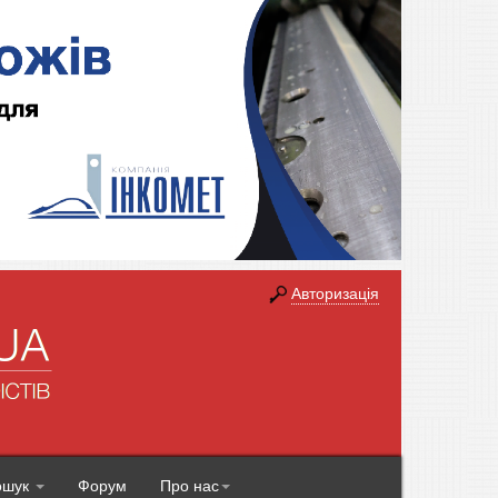
Авторизація
ошук
Форум
Про нас