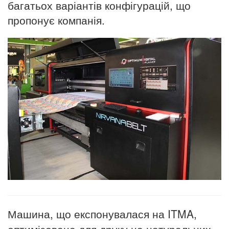
багатьох варіантів конфігурацій, що
пропонує компанія.
Машина, що експонувалася на ITMA,