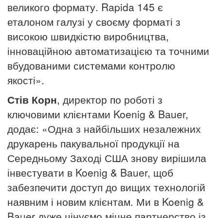
великого формату.
Rapida 145 є
еталоном галузі у своєму форматі з
високою швидкістю виробництва,
інноваційною автоматизацією та точними
вбудованими системами контролю
якості».
Стів Корн
, директор по роботі з
ключовими клієнтами Koenig & Bauer,
додає: «Одна з найбільших незалежних
друкарень пакувальної продукції на
Середньому Заході США знову вирішила
інвестувати в Koenig & Bauer, щоб
забезпечити доступ до вищих технологій
наявним і новим клієнтам.
Ми в Koenig &
Bauer дуже цінуємо міцне партнерство із