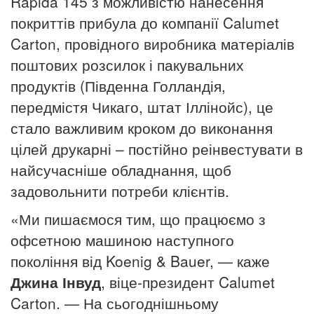
Rapida 145 з можливістю нанесення
покриттів прибула до компанії Calumet
Carton, провідного виробника матеріалів
поштових розсилок і пакувальних
продуктів (Південна Голландія,
передмістя Чикаго, штат Іллінойс), це
стало важливим кроком до виконання
цілей друкарні – постійно
реінвестувати в
найсучасніше обладнання, щоб
задовольнити потреби клієнтів.
«Ми пишаємося тим, що працюємо з
офсетною машиною наступного
покоління від Koenig & Bauer, — каже
Джина Інвуд
, віце-президент Calumet
Carton.
— На сьогоднішньому