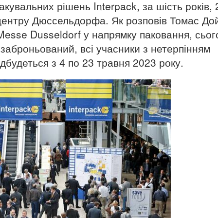
кувальних рішень Interpack, за шість років,
 центру Дюссельдорфа. Як розповів Томас До
Messe Dusseldorf у напрямку паковання, сьог
заброньований, всі учасники з нетерпінням
ідбудеться з 4 по 23 травня 2023 року.