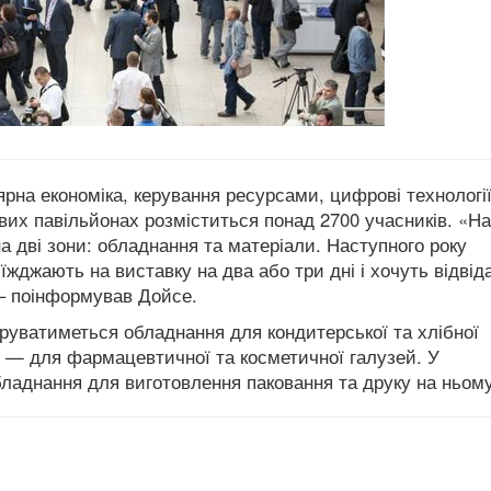
на економіка, керування ресурсами, цифрові технології
ових павільйонах розміститься понад 2700 учасників. «На
а дві зони: обладнання та матеріали. Наступного року
иїжджають на виставку на два або три дні і хочуть відвід
 – поінформував Дойсе.
труватиметься обладнання для кондитерської та хлібної
17 — для фармацевтичної та косметичної галузей. У
бладнання для виготовлення паковання та друку на ньому