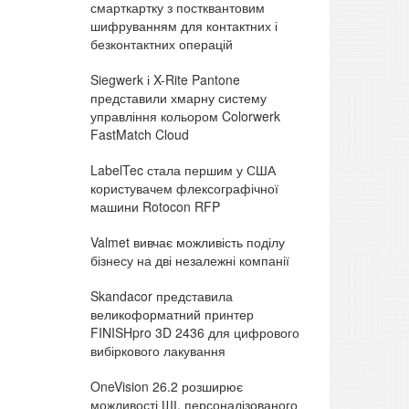
смарткартку з постквантовим
шифруванням для контактних і
безконтактних операцій
Siegwerk і X-Rite Pantone
представили хмарну систему
управління кольором Colorwerk
FastMatch Cloud
LabelTec стала першим у США
користувачем флексографічної
машини Rotocon RFP
Valmet вивчає можливість поділу
бізнесу на дві незалежні компанії
Skandacor представила
великоформатний принтер
FINISHpro 3D 2436 для цифрового
вибіркового лакування
OneVision 26.2 розширює
можливості ШІ, персоналізованого