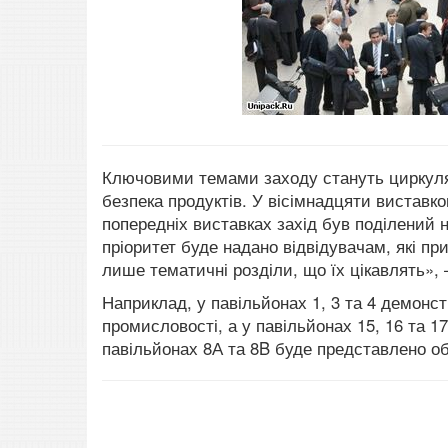
Ключовими темами заходу стануть циркуляр
безпека продуктів. У вісімнадцяти виставк
попередніх виставках захід був поділений н
пріоритет буде надано відвідувачам, які пр
лише тематичні розділи, що їх цікавлять»,
Наприклад, у павільйонах 1, 3 та 4 демонс
промисловості, а у павільйонах 15, 16 та 
павільйонах 8А та 8B буде представлено о