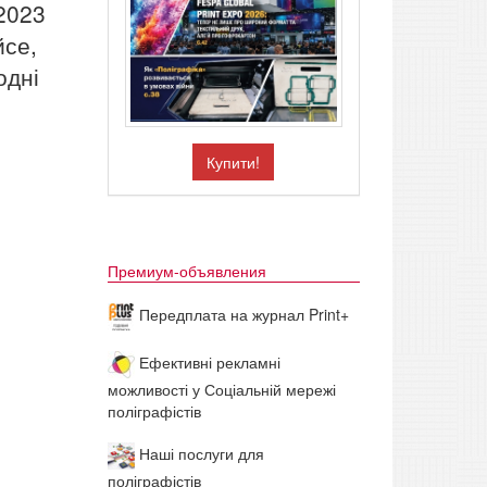
 2023
йсе,
одні
Купити!
Премиум-объявления
Передплата на журнал Print+
Ефективні рекламні
можливості у Соціальній мережі
поліграфістів
Наші послуги для
поліграфістів