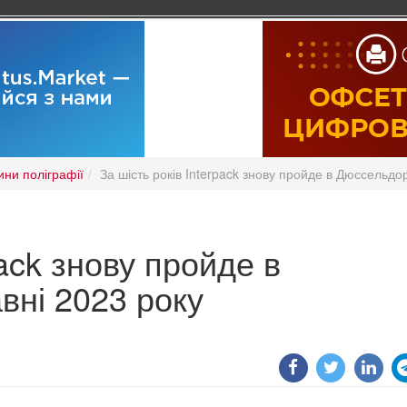
ини поліграфії
За шість років Interpack знову пройде в Дюссельдор
pack знову пройде в
вні 2023 року