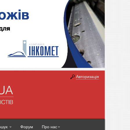
Авторизація
ошук
Форум
Про нас