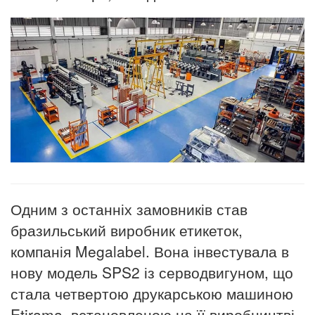
Одним з останніх замовників став
бразильський виробник етикеток,
компанія Megalabel. Вона інвестувала в
нову модель SPS2 із серводвигуном, що
стала четвертою друкарською машиною
Etirama, встановленою на її виробництві