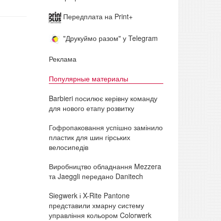
Передплата на Print+
"Друкуймо разом" у Telegram
Реклама
Популярные материалы
Barbieri посилює керівну команду
для нового етапу розвитку
Гофропаковання успішно замінило
пластик для шин гірських
велосипедів
Виробництво обладнання Mezzera
та Jaeggli передано Danitech
Siegwerk і X-Rite Pantone
представили хмарну систему
управління кольором Colorwerk