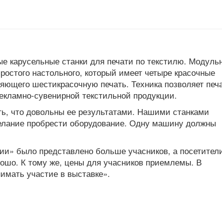
е карусельные станки для печати по текстилю. Модуль
простого настольного, который имеет четыре красочные
ляющего шестикрасочную печать. Техника позволяет печ
рекламно-сувенирной текстильной продукции.
ть, что довольны ее результатами. Нашими станками
елание пробрести оборудование. Одну машину должны
фии» было представлено больше учасников, а посетител
рошо. К тому же, цены для учасников приемлемы. В
имать участие в выставке».