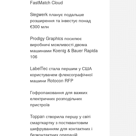
FastMatch Cloud
Siegwerk планує подальше
розширення та інвестує понад
€300 млн
Prodigy Graphics посилює
виробничі можливості двома
машинами Koenig & Bauer Rapida
106
LabelTec стала першим у США
користувачем флексографічної
машини Rotocon RFP
Гофропаковання для важких
електричних розподільчих
пристроїв
Toppan створила першу у світі
смарткартку з постквантовим
шифруванням для контактних і
безконтактних операцій