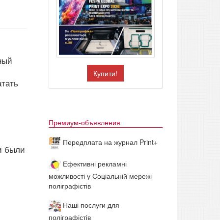
ный
Купити!
атать
Премиум-объявления
Передплата на журнал Print+
и были
Ефективні рекламні
можливості у Соціальній мережі
поліграфістів
Наші послуги для
поліграфістів