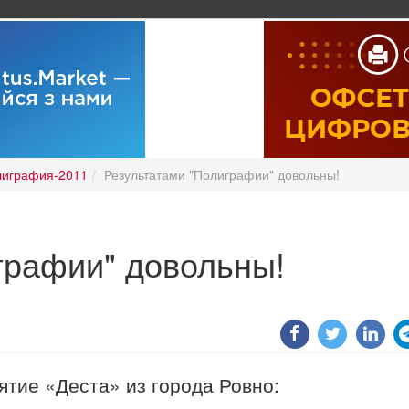
играфия-2011
Результатами "Полиграфии" довольны!
графии" довольны!
ятие «Деста» из города Ровно: