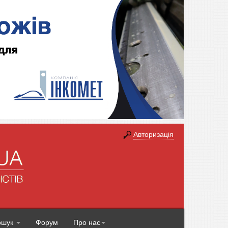
Авторизація
ошук
Форум
Про нас