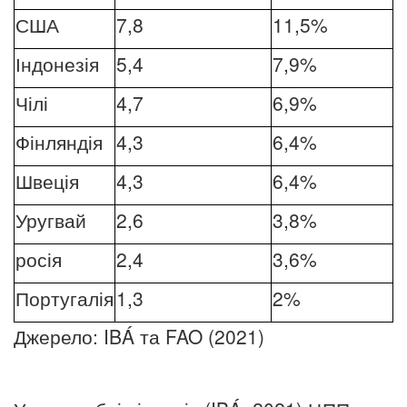
США
7,8
11,5%
Індонезія
5,4
7,9%
Чілі
4,7
6,9%
Фінляндія
4,3
6,4%
Швеція
4,3
6,4%
Уругвай
2,6
3,8%
росія
2,4
3,6%
Португалія
1,3
2%
Джерело: IBÁ та FAO (2021)