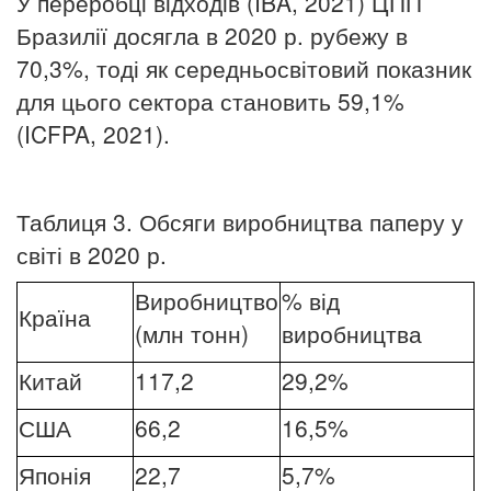
У переробці відходів (IBÁ, 2021) ЦПП
Бразилії досягла в 2020 р. рубежу в
70,3%, тоді як середньосвітовий показник
для цього сектора становить 59,1%
(ICFPA, 2021).
Таблиця 3. Обсяги виробництва паперу у
світі в 2020 р.
Виробництво
% від
Країна
(млн тонн)
виробництва
Китай
117,2
29,2%
США
66,2
16,5%
Японія
22,7
5,7%