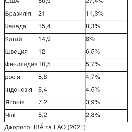
США
50,9
27,4%
Бразилія
21
11,3%
Канада
15,4
8,3%
Китай
14,9
8%
Швеция
12
6,5%
Финляндия
10,5
5,7%
росія
8,8
4,7%
Індонезія
8,4
4,5%
Японія
7,2
3,9%
Чілі
5,2
2,8%
Джерело: IBÁ та FAO (2021)