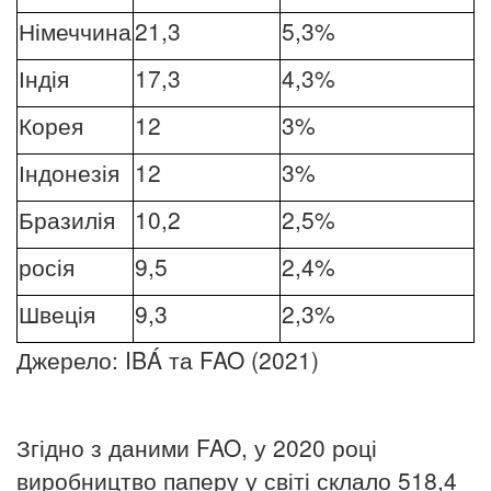
Німеччина
21,3
5,3%
Індія
17,3
4,3%
Корея
12
3%
Індонезія
12
3%
Бразилія
10,2
2,5%
росія
9,5
2,4%
Швеція
9,3
2,3%
Джерело: IBÁ та FAO (2021)
Згідно з даними FAO, у 2020 році
виробництво паперу у світі склало 518,4