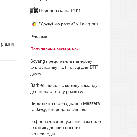
Передплата на Print+
"Друкуймо разом" у Telegram
Реклама
трішня
Популярные материалы
Soyang представила паперову
альтернативу ПЕТ-плівці для DTF-
друку
Barbieri посилює керівну команду
для нового етапу розвитку
Виробництво обладнання Mezzera
та Jaeggli передано Danitech
Гофропаковання успішно замінило
пластик для шин гірських
велосипедів