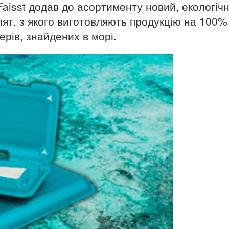
aisst додав до асортименту новий, екологіч
лят, з якого виготовляють продукцію на 100%
рів, знайдених в морі.