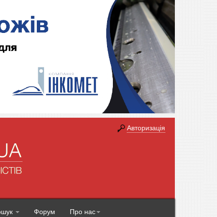
Авторизація
ошук
Форум
Про нас