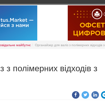
повідальне майбутнє
Органайзер для валіз з полімерних відходів 
з з полімерних відходів з