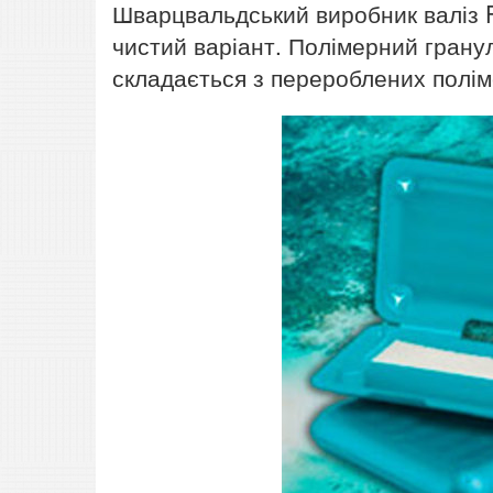
Шварцвальдський виробник валіз F
чистий варіант. Полімерний грану
складається з перероблених поліме