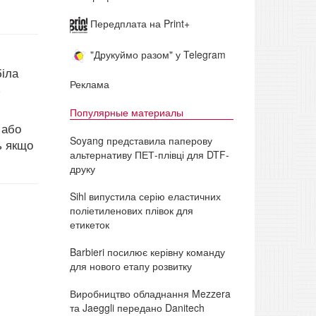
Передплата на Print+
"Друкуймо разом" у Telegram
біла
Реклама
з
Популярные материалы
 або
Soyang представила паперову
ь якщо
альтернативу ПЕТ-плівці для DTF-
друку
Sihl випустила серію еластичних
поліетиленових плівок для
етикеток
Barbieri посилює керівну команду
для нового етапу розвитку
Виробництво обладнання Mezzera
та Jaeggli передано Danitech