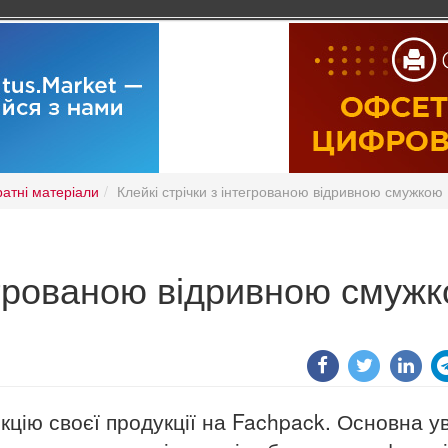
ратні матеріали
Клейкі стрічки з інтегрованою відривною смужкою
тегрованою відривною смуж
цію своєї продукції на Fachpack. Основна у