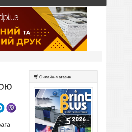
Онлайн-магазин
кою
вага