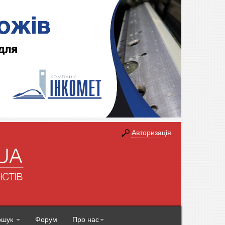
Авторизація
ошук
Форум
Про нас