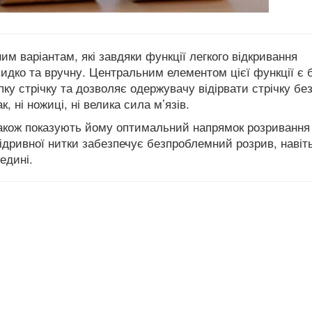
м варіантам, які завдяки функції легкого відкривання
идко та вручну. Центральним елементом цієї функції є 
пку стрічку та дозволяє одержувачу відірвати стрічку бе
к, ні ножиці, ні велика сила м’язів.
 також показують йому оптимальний напрямок розривання
ідривної нитки забезпечує безпроблемний розрив, навіт
едині.