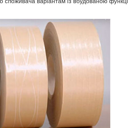
го споживача варіантам із вбудованою функц