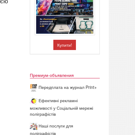
ією
Купити!
Премиум-объявления
Передплата на журнал Print+
Ефективні рекламні
можливості у Соціальній мережі
поліграфістів
Наші послуги для
поліграфістів