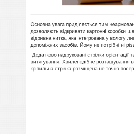
Основна увага приділяється тим неармовани
дозволяють відкривати картонні коробки шв
відривна нитка, яка інтегрована у вологу ли
допоміжних засобів. Йому не потрібні ні різа
Додатково надруковані стрілки орієнтації
витягування. Хвилеподібне розташування в
кріпильна стрічка розміщена не точно посер