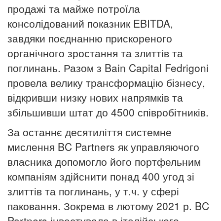
продажі та майже потроїла
консолідований показник EBITDA,
завдяки поєднанню прискореного
органічного зростання та злиттів та
поглинань. Разом з Bain Capital Fedrigoni
провела велику трансформацію бізнесу,
відкривши низку нових напрямків та
збільшивши штат до 4500 співробітників.
За останнє десятиліття системне
мислення BC Partners як управляючого
власника допомогло його портфельним
компаніям здійснити понад 400 угод зі
злиттів та поглинань, у т.ч. у сфері
паковання. Зокрема в лютому 2021 р. BC
Partners інвестувала в італійського