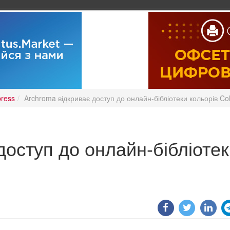
press
Archroma відкриває доступ до онлайн-бібліотеки кольорів Col
доступ до онлайн-бібліоте