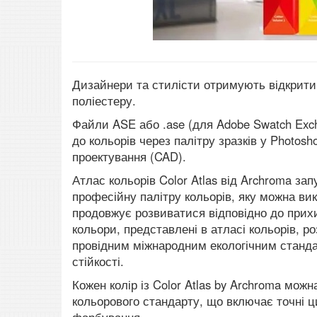
Дизайнери та стилісти отримують відкритий
поліестеру.
Файли ASE або .ase (для Adobe Swatch Exc
до кольорів через палітру зразків у Photosh
проектування (CAD).
Атлас кольорів Color Atlas від Archroma за
професійну палітру кольорів, яку можна вик
продовжує розвиватися відповідно до прихил
кольори, представлені в атласі кольорів, р
провідним міжнародним екологічним стандар
стійкості.
Кожен колір із Color Atlas by Archroma мож
кольорового стандарту, що включає точні ци