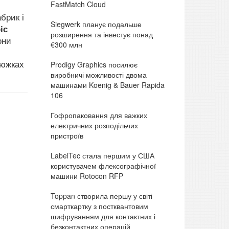
FastMatch Cloud
брик і
Siegwerk планує подальше
іс
розширення та інвестує понад
они
€300 млн
цюжках
Prodigy Graphics посилює
виробничі можливості двома
машинами Koenig & Bauer Rapida
106
Гофропаковання для важких
електричних розподільчих
пристроїв
LabelTec стала першим у США
користувачем флексографічної
машини Rotocon RFP
Toppan створила першу у світі
смарткартку з постквантовим
шифруванням для контактних і
безконтактних операцій