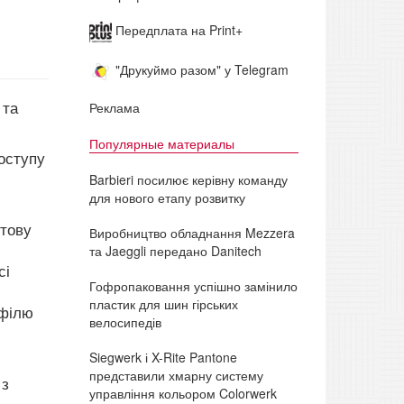
Передплата на Print+
"Друкуймо разом" у Telegram
 та
Реклама
Популярные материалы
оступу
Barbieri посилює керівну команду
для нового етапу розвитку
отову
Виробництво обладнання Mezzera
та Jaeggli передано Danitech
сі
Гофропаковання успішно замінило
пластик для шин гірських
офілю
велосипедів
Siegwerk і X-Rite Pantone
представили хмарну систему
 з
управління кольором Colorwerk