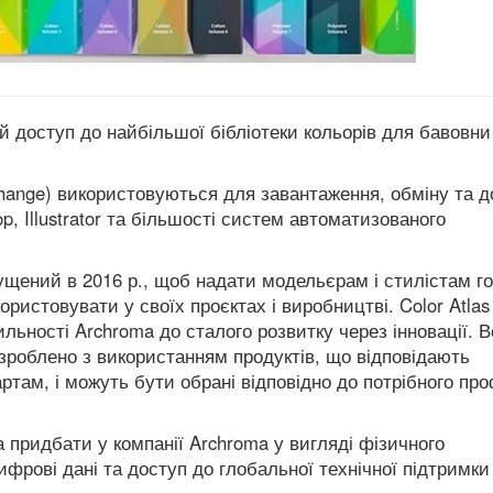
 доступ до найбільшої бібліотеки кольорів для бавовни
hange) використовуються для завантаження, обміну та д
op, Illustrator та більшості систем автоматизованого
пущений в 2016 р., щоб надати модельєрам і стилістам г
ористовувати у своїх проєктах і виробництві. Color Atlas
ьності Archroma до сталого розвитку через інновації. В
озроблено з використанням продуктів, що відповідають
там, і можуть бути обрані відповідно до потрібного пр
на придбати у компанії Archroma у вигляді фізичного
фрові дані та доступ до глобальної технічної підтримки