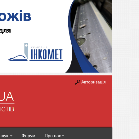
Авторизація
ошук
Форум
Про нас