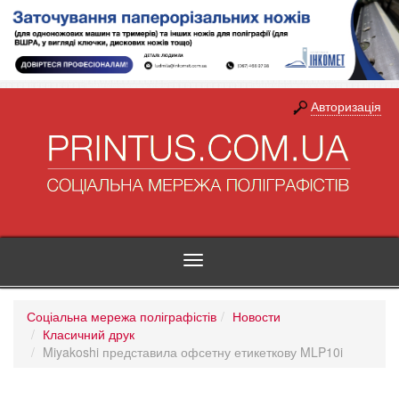
Авторизація
Toggle
navigation
Соціальна мережа поліграфістів
Новости
Класичний друк
Miyakoshi представила офсетну етикеткову MLP10i