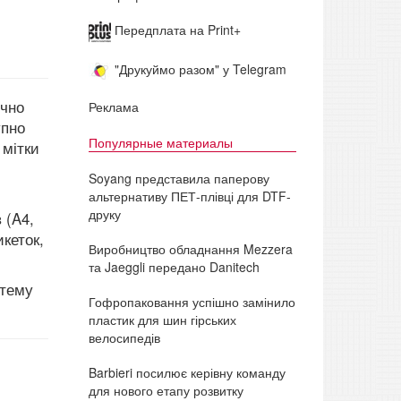
Передплата на Print+
"Друкуймо разом" у Telegram
ично
Реклама
упно
Популярные материалы
мітки
Soyang представила паперову
альтернативу ПЕТ-плівці для DTF-
друку
 (A4,
кеток,
Виробництво обладнання Mezzera
та Jaeggli передано Danitech
стему
Гофропаковання успішно замінило
пластик для шин гірських
велосипедів
Barbieri посилює керівну команду
для нового етапу розвитку