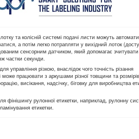
отку та колісній системі подачі листи можуть автомат
атися, а потім легко потрапляти у вихідний лоток (дост
ваним сенсорним датчиком, який допомагає зчитувати 
вж частки секунди.
для управління різкою, внаслідок чого точність різання
 і може працювати з аркушами різної товщини та розмірів
рацію, висікання, надсічку, біговку для виробництва ети
ля фінішингу рулонної етикетки, наприклад, рулонну си
ламінування етикетки.