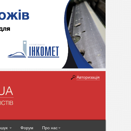
Авторизація
ошук
Форум
Про нас