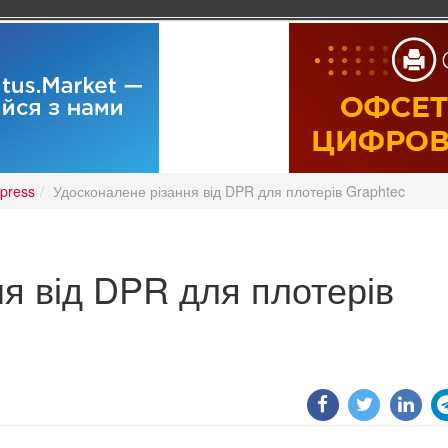
press
Удосконалене різання від DPR для плотерів Graphtec
я від DPR для плотерів