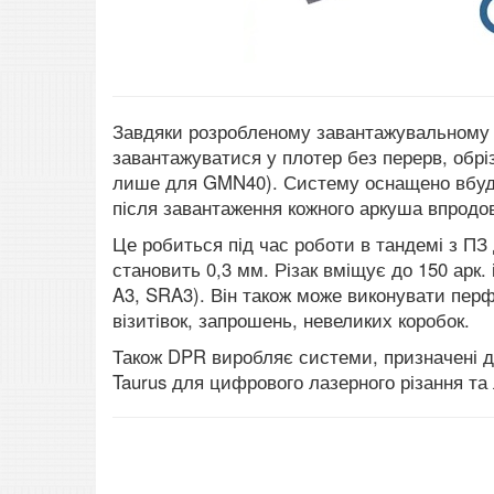
Завдяки розробленому завантажувальному л
завантажуватися у плотер без перерв, обріз
лише для GMN40). Систему оснащено вбудо
після завантаження кожного аркуша впродо
Це робиться під час роботи в тандемі з ПЗ 
становить 0,3 мм. Різак вміщує до 150 арк.
A3, SRA3). Він також може виконувати перфо
візитівок, запрошень, невеликих коробок.
Також DPR виробляє системи, призначені д
Taurus для цифрового лазерного різання та 