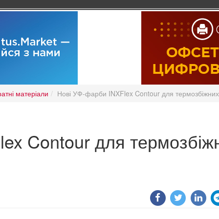
ратні матеріали
Нові УФ-фарби INXFlex Contour для термозбіжних
lex Contour для термозбіж