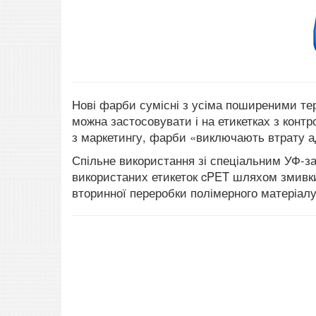
Нові фарби сумісні з усіма поширеними те
можна застосовувати і на етикетках з конт
з маркетингу, фарби «виключають втрату ад
Спільне використання зі спеціальним УФ-з
використаних етикеток cPET шляхом змивки
вторинної переробки полімерного матеріалу