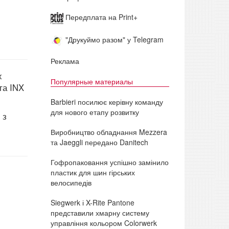
Передплата на Print+
"Друкуймо разом" у Telegram
Реклама
х
Популярные материалы
та INX
Barbieri посилює керівну команду
для нового етапу розвитку
 з
Виробництво обладнання Mezzera
та Jaeggli передано Danitech
Гофропаковання успішно замінило
пластик для шин гірських
велосипедів
Siegwerk і X-Rite Pantone
представили хмарну систему
управління кольором Colorwerk