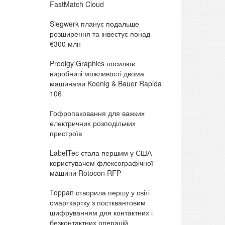
FastMatch Cloud
Siegwerk планує подальше
розширення та інвестує понад
€300 млн
Prodigy Graphics посилює
виробничі можливості двома
машинами Koenig & Bauer Rapida
106
Гофропаковання для важких
електричних розподільчих
пристроїв
LabelTec стала першим у США
користувачем флексографічної
машини Rotocon RFP
Toppan створила першу у світі
смарткартку з постквантовим
шифруванням для контактних і
безконтактних операцій