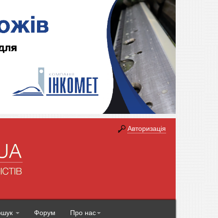
Авторизація
ошук
Форум
Про нас