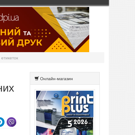
 етикеток
Онлайн-магазин
них