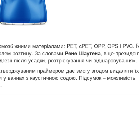
рмозбіжними матеріалами: PET, cPET, OPP, OPS і PVC. Ї
ролем розтину. За словами
Рене Шаутена
, віце-президен
гезії після усадки, розтріскування чи відшаровування».
атверджуваним праймером дає змогу згодом видаляти їх
 у ваннах з каустичною содою. Підсумок – можливість
.