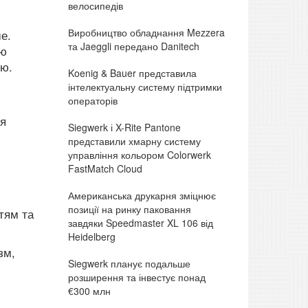
велосипедів
Виробництво обладнання Mezzera
е.
та Jaeggli передано Danitech
ою
ою.
Koenig & Bauer представила
інтелектуальну систему підтримки
операторів
ня
Siegwerk і X-Rite Pantone
представили хмарну систему
управління кольором Colorwerk
FastMatch Cloud
Американська друкарня зміцнює
позиції на ринку паковання
тям та
завдяки Speedmaster XL 106 від
Heidelberg
зм,
Siegwerk планує подальше
розширення та інвестує понад
€300 млн