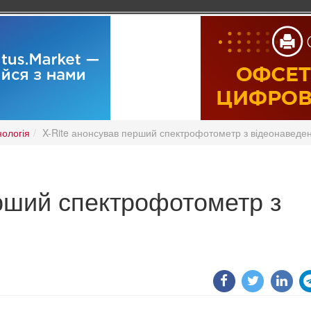
нологія
X-Rite анонсував перший спектрофотометр з відеонаведе
ерший спектрофотометр з