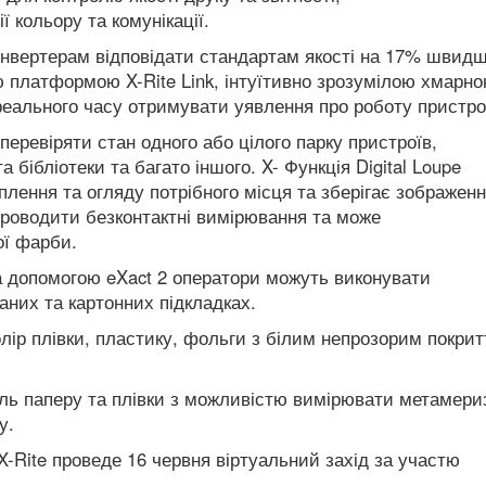
 кольору та комунікації.
онвертерам відповідати стандартам якості на 17% швидш
ю платформою X-Rite Link, інтуїтивно зрозумілою хмарн
 реального часу отримувати уявлення про роботу пристр
 перевіряти стан одного або цілого парку пристроїв,
ібліотеки та багато іншого. X- Функція Digital Loupe
лення та огляду потрібного місця та зберігає зображен
 проводити безконтактні вимірювання та може
ої фарби.
За допомогою eXact 2 оператори можуть виконувати
них та картонних підкладках.
лір плівки, пластику, фольги з білим непрозорим покрит
оль паперу та плівки з можливістю вимірювати метамери
у.
 X-Rite проведе 16 червня віртуальний захід за участю