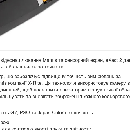
ідеонацілювання Mantis та сенсорний екран, eXact 2 да
а з більш високою точністю.
р, що забезпечує підвищену точність вимірювань за
is компанії X-Rite. Ця технологія використовує камеру в
% дисплей, щоб полегшити операторам пошук точної обла
ільшувати та зберігати зображення кожного кольорового
ють G7, PSO та Japan Color і включають:
трою;
e для контролю якості друку та звітності;