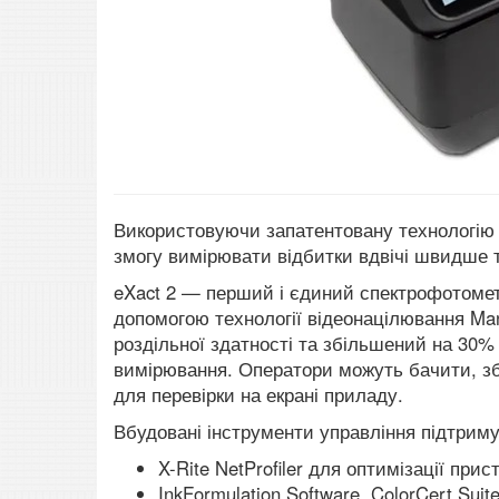
Використовуючи запатентовану технологію в
змогу вимірювати відбитки вдвічі швидше т
eXact 2 — перший і єдиний спектрофотомет
допомогою технології відеонацілювання Mant
роздільної здатності та збільшений на 30
вимірювання. Оператори можуть бачити, зб
для перевірки на екрані приладу.
Вбудовані інструменти управління підтриму
X-Rite NetProfiler для оптимізації прис
InkFormulation Software, ColorCert Suit