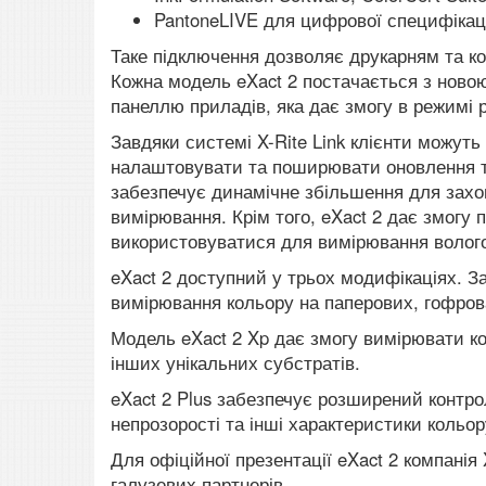
PantoneLIVE для цифрової специфікації
Таке підключення дозволяє друкарням та к
Кожна модель eXact 2 постачається з ново
панеллю приладів, яка дає змогу в режимі
Завдяки системі X-Rite Link клієнти можуть
налаштовувати та поширювати оновлення та б
забезпечує динамічне збільшення для захоп
вимірювання. Крім того, eXact 2 дає змогу
використовуватися для вимірювання волог
eXact 2 доступний у трьох модифікаціях. 
вимірювання кольору на паперових, гофрова
Модель eXact 2 Xp дає змогу вимірювати ко
інших унікальних субстратів.
eXact 2 Plus забезпечує розширений контр
непрозорості та інші характеристики кольор
Для офіційної презентації eXact 2 компанія
галузевих партнерів.