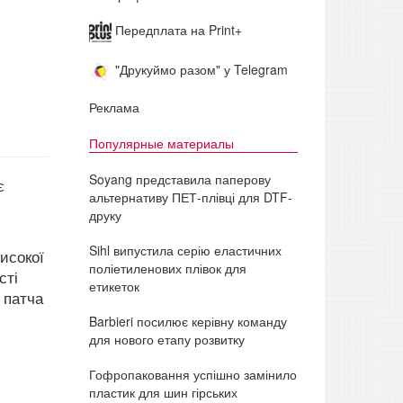
Передплата на Print+
"Друкуймо разом" у Telegram
Реклама
Популярные материалы
Soyang представила паперову
є
альтернативу ПЕТ-плівці для DTF-
друку
Sihl випустила серію еластичних
исокої
поліетиленових плівок для
сті
етикеток
 патча
Barbieri посилює керівну команду
для нового етапу розвитку
Гофропаковання успішно замінило
пластик для шин гірських