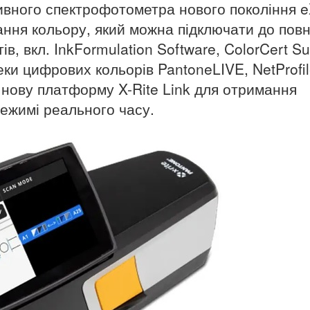
тивного спектрофотометра нового покоління e
ння кольору, який можна підключати до повн
, вкл. InkFormulation Software, ColorCert Su
еки цифрових кольорів PantoneLIVE, NetProfil
 нову платформу X-Rite Link для отримання
режимі реального часу.