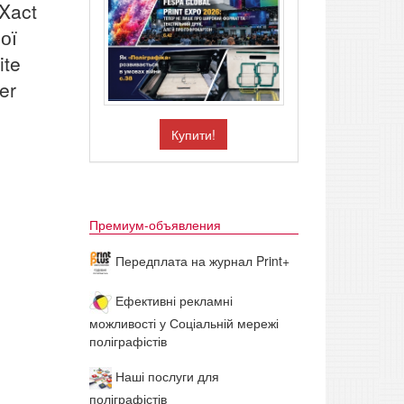
Xact
ої
ite
er
Купити!
Премиум-объявления
Передплата на журнал Print+
Ефективні рекламні
можливості у Соціальній мережі
поліграфістів
Наші послуги для
поліграфістів