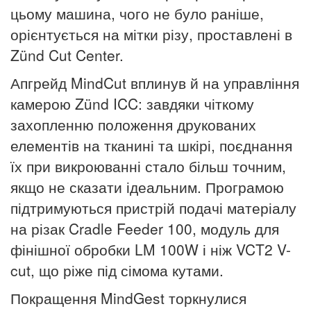
цьому машина, чого не було раніше,
орієнтується на мітки різу, проставлені в
Zünd Cut Center.
Апгрейд MindCut вплинув й на управління
камерою Zünd ICC: завдяки чіткому
захопленню положення друкованих
елементів на тканині та шкірі, поєднання
їх при викроюванні стало більш точним,
якщо не сказати ідеальним. Програмою
підтримуються пристрій подачі матеріалу
на різак Cradle Feeder 100, модуль для
фінішної обробки LM 100W і ніж VCT2 V-
cut, що ріже під сімома кутами.
Покращення MindGest торкнулися