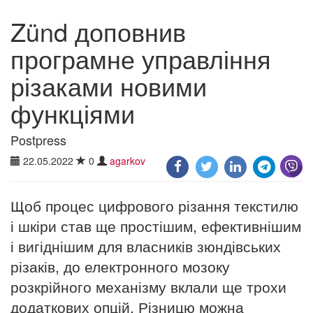
Zünd доповнив
програмне управління
різаками новими
функціями
Postpress
22.05.2022
0
agarkov
Щоб процес цифрового різання текстилю
і шкіри став ще простішим, ефективнішим
і вигіднішим для власників зюндівських
різаків, до електронного мозоку
розкрійного механізму вклали ще трохи
додаткових опцій. Різницю можна