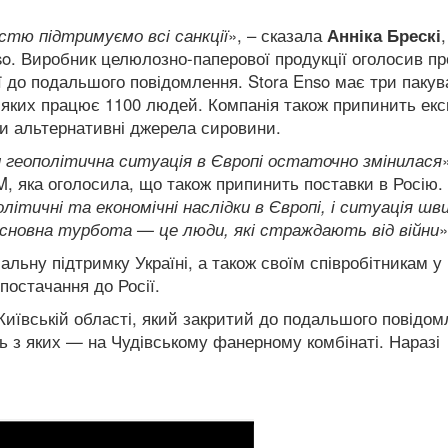
істю підтримуємо всі санкції
», – сказала
Анніка Брескі
,
so. Виробник целюлозно-паперової продукції оголосив пр
 до подальшого повідомлення. Stora Enso має три пакув
на яких працює 1100 людей. Компанія також припинить екс
йти альтернативні джерела сировини.
ни геополітична ситуація в Європі остаточно змінилася
, яка оголосила, що також припинить поставки в Росію.
ітичні та економічні наслідки в Європі, і ситуація шв
сновна турбота — це люди, які страждають від війни
»
льну підтримку Україні, а також своїм співробітникам у
остачання до Росії.
Київській області, який закритий до подальшого повідом
ть з яких — на Чудівському фанерному комбінаті. Наразі