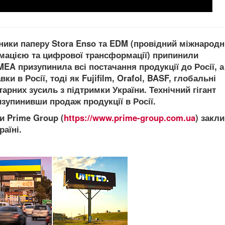
ники паперу Stora
Enso
та EDM
(
провідний міжнародн
рмацією та цифрової трансформації)
припинили
MEA
призупинила всі постачання продукції до Росії, 
вки в Росії, тоді як
Fujifilm
, Orafol
, BASF
, глобальні
тарних зусиль з підтримки України. Технічний гігант
изупинивши продаж продукції в Росії.
ми Prime Group
(
https://www.prime-group.com.ua
) закл
раїні.