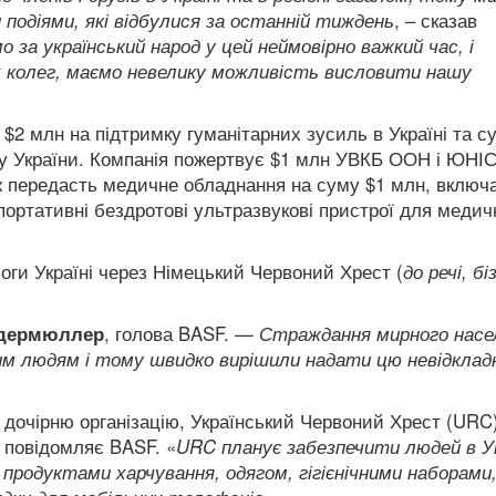
 подіями, які відбулися за останній тиждень
, – сказав
о за український народ у цей неймовірно важкий час, і
их колег, маємо невелику можливість висловити нашу
$2 млн на підтримку гуманітарних зусиль в Україні та су
роду України. Компанія пожертвує $1 млн УВКБ ООН і ЮНІ
ож передасть медичне обладнання на суму $1 млн, вклю
і портативні бездротові ультразвукові пристрої для медич
оги Україні через Німецький Червоний Хрест (
до речі, бі
удермюллер
, голова BASF. —
Страждання мирного насе
цим людям і тому швидко вирішили надати цю невідклад
дочірню організацію, Український Червоний Хрест (URC)
 повідомляє BASF. «
URC планує забезпечити людей в Ук
, продуктами харчування, одягом, гігієнічними наборами,