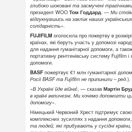
глибоко шоковані та засмучені трагічними
президент WOO
Том Годдард
. —
Ми стоїм
відгукнувшись на заклик наших українськ
солідарність
».
FUJIFILM
оголосила про пожертву в розмірі 
країнах, які беруть участь у допомозі на
для надання гуманітарної допомоги, а так
портативну рентгенівську систему Fujifilm 
допомоги.
BASF
пожертвує €1 млн гуманітарної допом
Росії BASF та Fujifilm не припинили – ред.
).
«
В Україні йде війна
!, — сказав
Мартін Бр
в країні величезні. Ми хочемо допомогти 
допомогу
».
Німецький Червоний Хрест підтримує свою 
комплексних зусиллях з надання допомоги,
та людей, які прибувають у сусідні країни