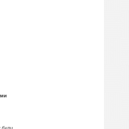
ами
и були