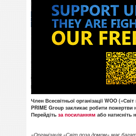
Член Всесвітньої організації WOO («Сві
PRIME Group закликає робити пожертви н
Перейдіть
за посиланням
або натисніть 
«
Організація «Світ поза домом» має багато 