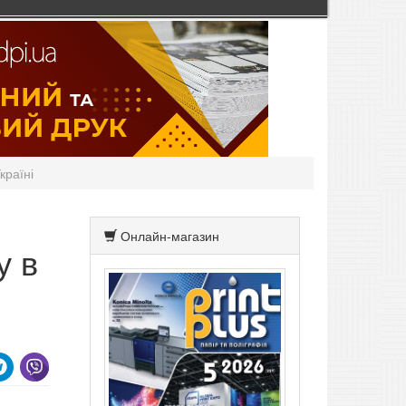
країні
Онлайн-магазин
у в