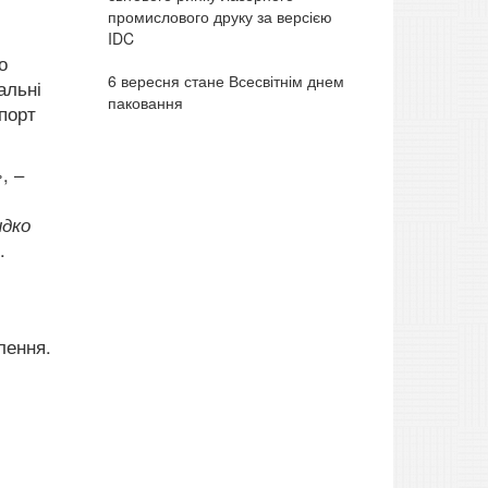
промислового друку за версією
IDC
о
6 вересня стане Всесвітнім днем
альні
паковання
порт
», –
идко
.
лення.