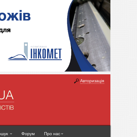
Авторизація
ошук
Форум
Про нас