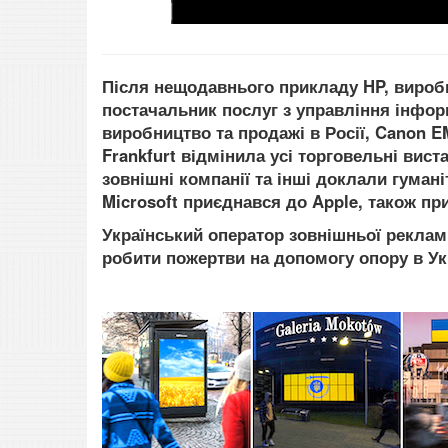
Після нещодавнього прикладу HP
, вироб
постачальник послуг з управління інфо
виробництво та продажі в Росії,
Canon
E
Frankfurt
відмінила усі торговельні виста
зовнішні компанії та інші доклали гумані
Microsoft
приєднався до Apple
, також пр
Українськ
ий
оператор зовнішньої рекла
робити пожертв
и на допомогу опору в Ук