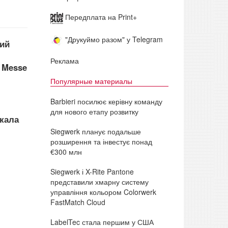
Передплата на Print+
"Друкуймо разом" у Telegram
ий
Реклама
а Messe
Популярные материалы
Barbieri посилює керівну команду
для нового етапу розвитку
икала
Siegwerk планує подальше
розширення та інвестує понад
€300 млн
Siegwerk і X-Rite Pantone
представили хмарну систему
управління кольором Colorwerk
FastMatch Cloud
LabelTec стала першим у США