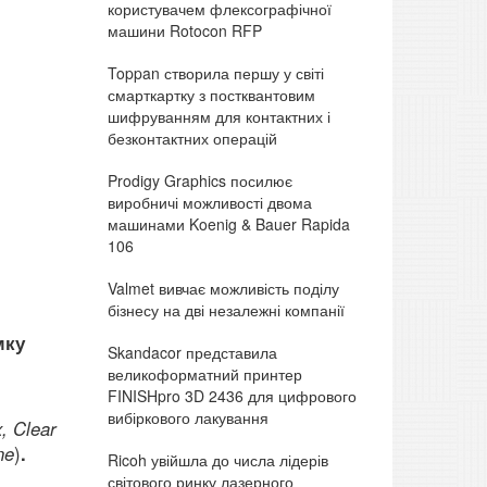
користувачем флексографічної
машини Rotocon RFP
Toppan створила першу у світі
смарткартку з постквантовим
шифруванням для контактних і
безконтактних операцій
Prodigy Graphics посилює
виробничі можливості двома
машинами Koenig & Bauer Rapida
106
Valmet вивчає можливість поділу
бізнесу на дві незалежні компанії
мку
Skandacor представила
великоформатний принтер
FINISHpro 3D 2436 для цифрового
вибіркового лакування
, Clear
ne
)
.
Ricoh увійшла до числа лідерів
світового ринку лазерного