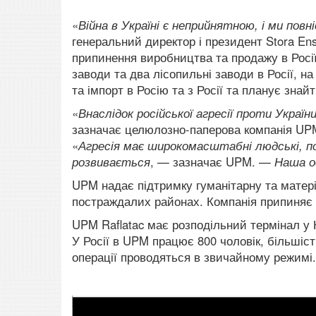
«
Війна в Україні є неприйнятною, і ми повн
генеральний директор і президент Stora En
припинення виробництва та продажу в Росії
заводи та два лісопильні заводи в Росії, 
та імпорт в Росію та з Росії та планує зна
«
Внаслідок російської агресії проти Украї
зазначає целюлозно-паперова компанія UPM
«
Агресія має широкомасштабні людські, пол
розвивається
, — зазначає UPM. —
Наша о
UPM надає підтримку гуманітарну та матеріа
постраждалих районах. Компанія припиняє п
UPM Raflatac має розподільний термінал у 
У Росії в UPM працює 800 чоловік, більшіс
операції проводяться в звичайному режимі.