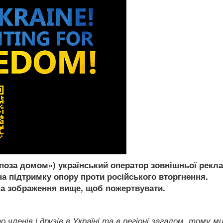
т поза домом») український оператор зовнішньої рекл
а підтримку опору проти російського вторгнення.
на зображення вище, щоб пожертвувати.
членів і друзів в Україні та в регіоні загалом, тому м