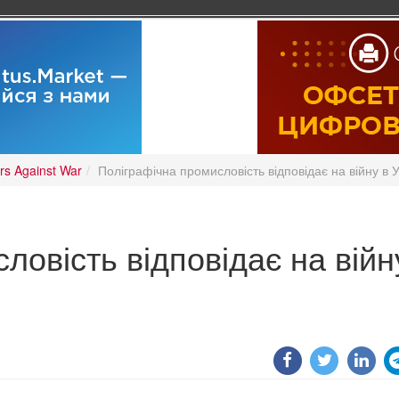
ers Against War
Поліграфічна промисловість відповідає на війну в У
ловість відповідає на війн