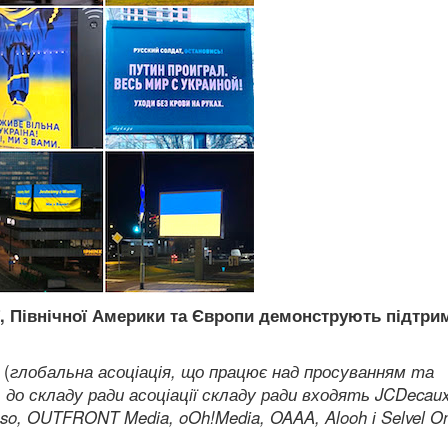
, Північної Америки та Європи демонструють підтри
n
(
глобальна асоціація, що працює над просуванням та
 до складу ради асоціації складу ради входять JCDecaux
kasso, OUTFRONT Media, oOh!Media, OAAA, Alooh і Selvel O