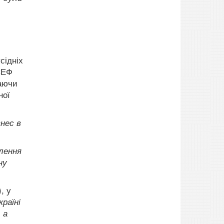
сідніх
СЕФ
чаючи
ної
знес в
лення
ну
, у
раїні
 а