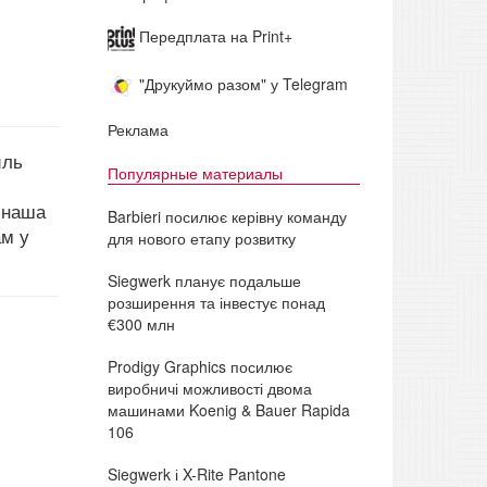
Передплата на Print+
"Друкуймо разом" у Telegram
Реклама
иль
Популярные материалы
, наша
Barbieri посилює керівну команду
ам у
для нового етапу розвитку
Siegwerk планує подальше
розширення та інвестує понад
€300 млн
Prodigy Graphics посилює
виробничі можливості двома
машинами Koenig & Bauer Rapida
106
Siegwerk і X-Rite Pantone