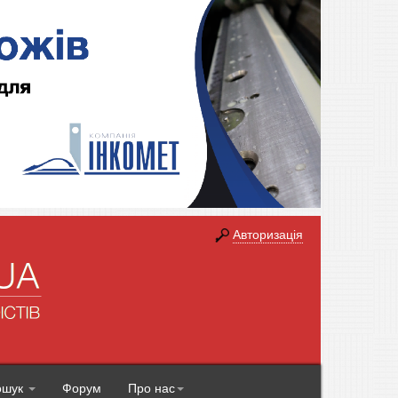
Авторизація
ошук
Форум
Про нас