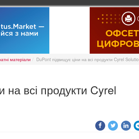
ратні матеріали
DuPont підвищує ціни на всі продукти Cyrel Soluti
 на всі продукти Cyrel