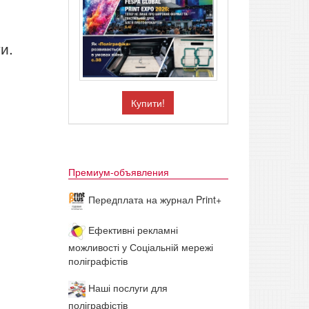
1
и.
Купити!
Премиум-объявления
Передплата на журнал Print+
Ефективні рекламні
можливості у Соціальній мережі
поліграфістів
Наші послуги для
поліграфістів