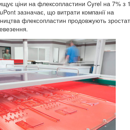
двищує ціни на флексопластини Cyrel на 7% з 
DuPont зазначає, що витрати компанії на
ництва флексопластин продовжують зростат
ревезення.