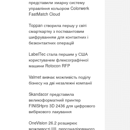
представили хмарну систему
управління кольором Colorwerk
FastMatch Cloud
Toppan створила першу у світі
смарткартку з постквантовим
шифруванням для контактних і
безконтактних операцій
LabelTec стала першим у США
користувачем флексографічної
машини Rotocon RFP
Valmet вивчає можливість поділу
бізнесу на дві незалежні компанії
Skandacor представила
великоформатний принтер
FINISHpro 3D 2436 для цифрового
вибіркового лакування
OneVision 26.2 розширює
можливості ШІ, персоналізованого