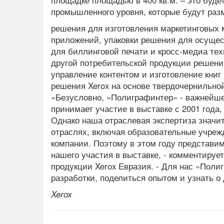
площадке площадью в 400 кв.м. – это буд
промышленного уровня, которые будут ра
решения для изготовления маркетинговых
приложений, упаковки решения для осущес
для биллинговой печати и кросс-медиа тех
другой потребительской продукции решени
управление контентом и изготовление книг
решения Xerox на основе твердочернильно
«Безусловно, «Полиграфинтер» - важнейше
принимает участие в выставке с 2001 года
Однако наша отраслевая экспертиза значи
отраслях, включая образовательные учреж
компании. Поэтому в этом году представи
нашего участия в выставке, - комментируе
продукции Xerox Евразия. - Для нас «Поли
разработки, поделиться опытом и узнать о
Xerox