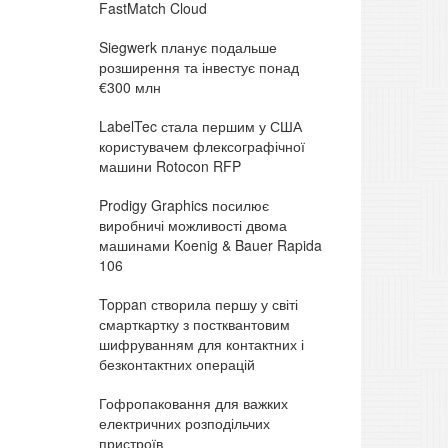
FastMatch Cloud
Siegwerk планує подальше
розширення та інвестує понад
€300 млн
LabelTec стала першим у США
користувачем флексографічної
машини Rotocon RFP
Prodigy Graphics посилює
виробничі можливості двома
машинами Koenig & Bauer Rapida
106
Toppan створила першу у світі
смарткартку з постквантовим
шифруванням для контактних і
безконтактних операцій
Гофропаковання для важких
електричних розподільчих
пристроїв