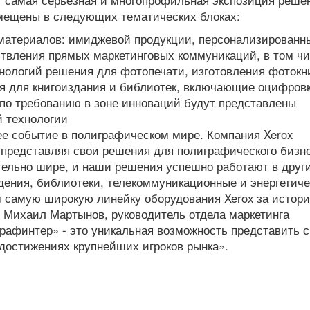
ет самая серьезная и многопрофильная экспозиция реше
змещены в следующих тематических блоках:
 материалов: имиджевой продукции, персонализированн
твления прямых маркетинговых коммуникаций, в том ч
нологий решения для фотопечати, изготовления фотокн
я для книгоиздания и библиотек, включающие оцифровк
 по требованию в зоне инноваций будут представлены
й технологии
е событие в полиграфическом мире. Компания Xerox
, представляя свои решения для полиграфического бизн
тельно шире, и наши решения успешно работают в друг
дения, библиотеки, телекоммуникационные и энергетич
м самую широкую линейку оборудования Xerox за истор
т Михаил Мартынов, руководитель отдела маркетинга
графинтер» - это уникальная возможность представить 
 достижениях крупнейших игроков рынка».