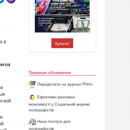
а в
Купити!
erox
Премиум-объявления
Передплата на журнал Print+
 в
ые
Ефективні рекламні
еской
можливості у Соціальній мережі
поліграфістів
ые
Наші послуги для
ой
поліграфістів