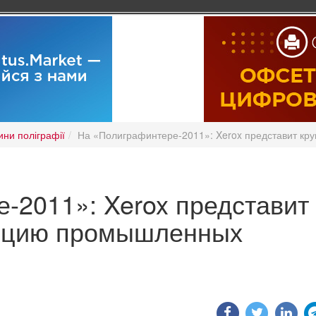
ини поліграфії
На «Полиграфинтере-2011»: Xerox представит к
-2011»: Xerox представит
ицию промышленных