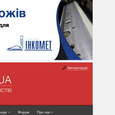
Авторизація
ошук
Форум
Про нас