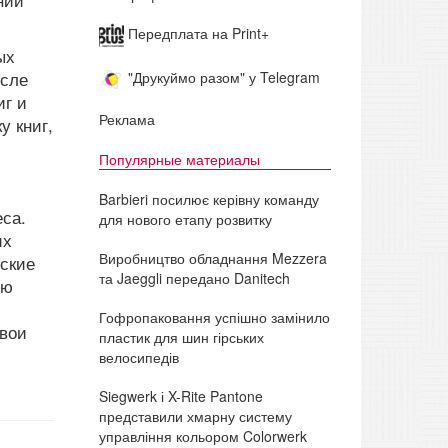
ний
Передплата на Print+
ых
исле
"Друкуймо разом" у Telegram
иг и
Реклама
у книг,
Популярные материалы
Barbieri посилює керівну команду
еса.
для нового етапу розвитку
их
Виробництво обладнання Mezzera
еские
та Jaeggli передано Danitech
ию
Гофропаковання успішно замінило
свои
пластик для шин гірських
велосипедів
Siegwerk і X-Rite Pantone
представили хмарну систему
управління кольором Colorwerk