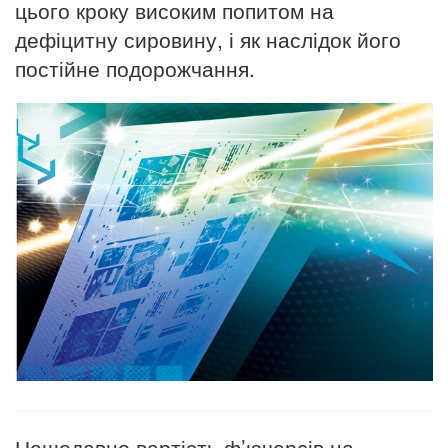
цього кроку високим попитом на
дефіцитну сировину, і як наслідок його
постійне подорожчання.
Нещодавно вартість ф’ючерсів на