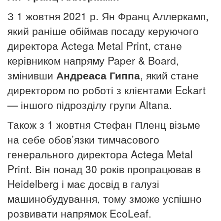
З 1 жовтня 2021 р. Ян Франц Аллеркамп,
який раніше обіймав посаду керуючого
директора Actega Metal Print, стане
керівником напряму Paper & Board,
змінивши
Андреаса Гиппа
, який стане
директором по роботі з клієнтами Eckart
— іншого підрозділу групи
Altana.
Також з 1 жовтня Стефан Пленц візьме
на себе обов’язки тимчасового
генерального директора Actega Metal
Print. Він понад 30 років пропрацював в
Heidelberg і має досвід в галузі
машинобудування, тому зможе успішно
розвивати напрямок EcoLeaf.