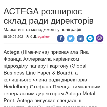
ACTEGA розширює
склад ради директорів
Маркетинг та менеджмент у поліграфії
29.09.2021
0
agarkov
Actega (Німеччина) призначила Яна
Франца Аллеркампа керівником
підрозділу паперу і картону (Global
Business Line Paper & Board), а
колишнього члена ради директорів
Heidelberg Стефана Пленца тимчасовим
генеральним директором Actega Metal
Print. Actega випускає спеціальні
покриття, фарби, клеї та герметики для