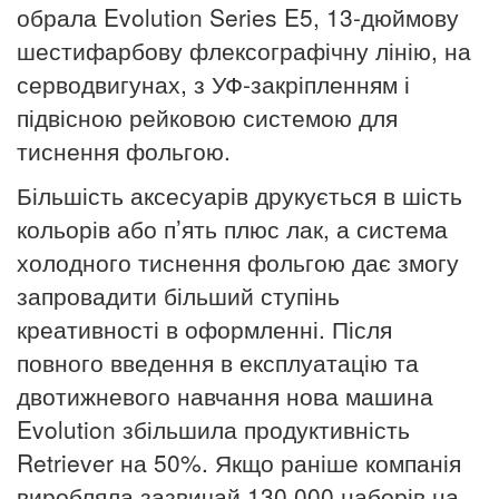
обрала Evolution Series E5, 13-дюймову
шестифарбову флексографічну лінію, на
серводвигунах, з УФ-закріпленням і
підвісною рейковою системою для
тиснення фольгою.
Більшість аксесуарів друкується в шість
кольорів або п’ять плюс лак, а система
холодного тиснення фольгою дає змогу
запровадити більший ступінь
креативності в оформленні. Після
повного введення в експлуатацію та
двотижневого навчання нова машина
Evolution збільшила продуктивність
Retriever на 50%. Якщо раніше компанія
виробляла зазвичай 130 000 наборів на