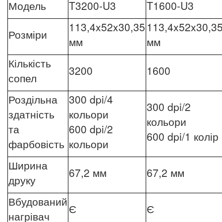
Модель
T3200-U3
T1600-U3
113,4x52x30,35
113,4x52x30,3
Розміри
мм
мм
Кількість
3200
1600
сопел
Роздільна
300 dpi/4
300 dpi/2
здатність
кольори
кольори
та
600 dpi/2
600 dpi/1 колір
фарбовість
кольори
Ширина
67,2 мм
67,2 мм
друку
Вбудований
Є
Є
нагрівач