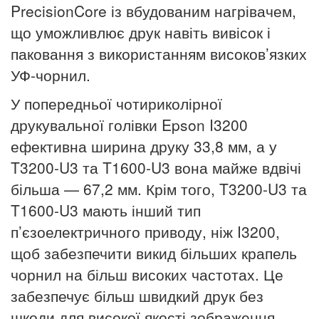
PrecisionCore
із вбудованим нагрівачем,
що уможливлює друк навіть вивісок і
паковання з використанням високов’язких
УФ-чорнил.
У попередньої чотириколірної
друкувальної голівки Epson I3200
ефективна ширина друку 33,8 мм, а у
T3200-U3 та T1600-U3 вона майже вдвічі
більша — 67,2 мм. Крім того, T3200-U3 та
T1600-U3 мають інший тип
п’єзоелектричного приводу, ніж I3200,
щоб забезпечити викид більших крапель
чорнил на більш високих частотах. Це
забезпечує більш швидкий друк без
шкоди для високої якості зображення.