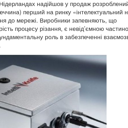
та Нідерландах надійшов у продаж розроблени
меччина) перший на ринку «інтелектуальний н
ення до мережі. Виробники запевняють, що
орість процесу різання, є невід’ємною частин
 фундаментальну роль в забезпеченні взаємоз
.