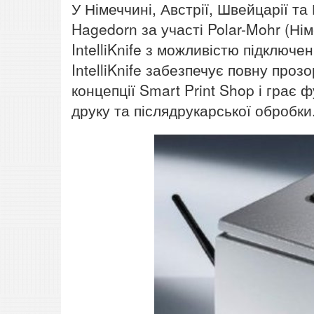
У Німеччині, Австрії, Швейцарії 
Hagedorn за участі Polar-Mohr (Ні
IntelliKnife з можливістю підключ
IntelliKnife забезпечує повну проз
концепції Smart Print Shop і грає
друку та післядрукарської обробки