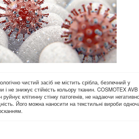
логічно чистий засіб не містить срібла, безпечний у
и і не знижує стійкість кольору тканин. COSMOTEX AVB
 руйнує клітинну стінку патогенів, не надаючи негативн
цність. Його можна наносити на текстильні вироби одноч
осканням.