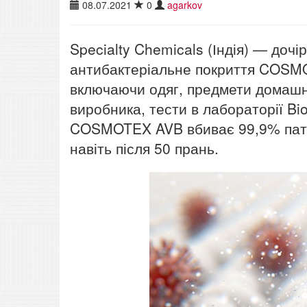
08.07.2021
0
agarkov
Specialty Chemicals (Індія) — доч
антибактеріальне покриття COSMOT
включаючи одяг, предмети домашнь
виробника, тести в лабораторії Bio
COSMOTEX AVB вбиває 99,9% патог
навіть після 50 прань.