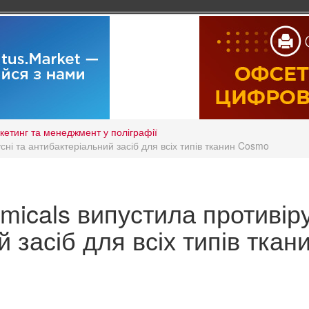
кетинг та менеджмент у поліграфії
сні та антибактеріальний засіб для всіх типів тканин Cosmo
micals випустила противіру
 засіб для всіх типів ткан