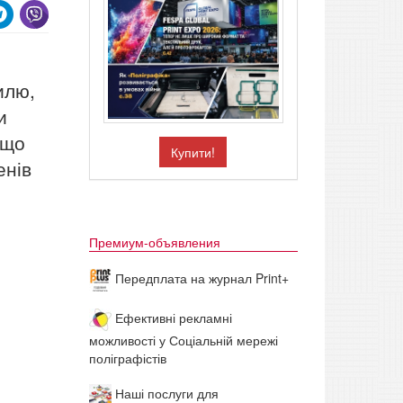
илю,
и
 що
Купити!
енів
Премиум-объявления
Передплата на журнал Print+
Ефективні рекламні
можливості у Соціальній мережі
поліграфістів
Наші послуги для