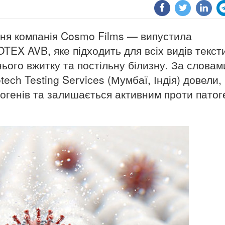
ірня компанія Cosmo Films — випустила
EX AVB, яке підходить для всіх видів текст
ого вжитку та постільну білизну. За словам
tech Testing Services (Мумбаї, Індія) довели,
енів та залишається активним проти патог