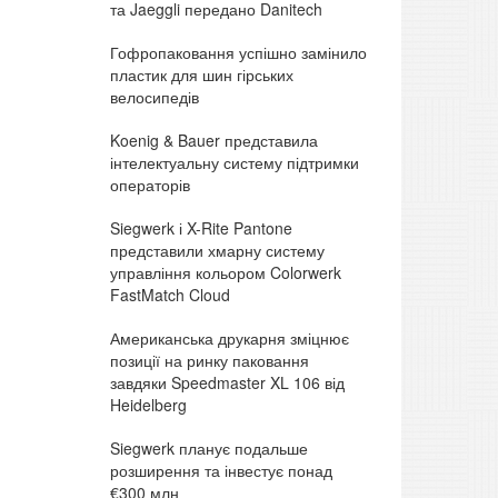
та Jaeggli передано Danitech
Гофропаковання успішно замінило
пластик для шин гірських
велосипедів
Koenig & Bauer представила
інтелектуальну систему підтримки
операторів
Siegwerk і X-Rite Pantone
представили хмарну систему
управління кольором Colorwerk
FastMatch Cloud
Американська друкарня зміцнює
позиції на ринку паковання
завдяки Speedmaster XL 106 від
Heidelberg
Siegwerk планує подальше
розширення та інвестує понад
€300 млн