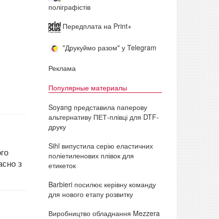
поліграфістів
Передплата на Print+
"Друкуймо разом" у Telegram
Реклама
Популярные материалы
Soyang представила паперову
альтернативу ПЕТ-плівці для DTF-
друку
Sihl випустила серію еластичних
ого
поліетиленових плівок для
асно з
етикеток
Barbieri посилює керівну команду
для нового етапу розвитку
Виробництво обладнання Mezzera