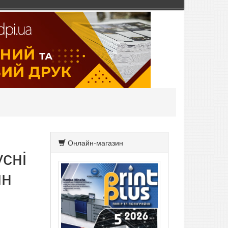
Онлайн-магазин
сні
ин