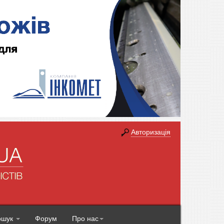
Авторизація
ошук
Форум
Про нас