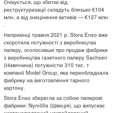
Очікується, що збитки від
реструктуризації складуть близько €104
млн, а від знецінення активів — €127 млн​
.
Наприкінці травня 2021 р. Stora Enso
вже
скоротила потужності з виробництва
паперу, оголосивши про продаж фабрики
з виробництва газетного паперу
Sachsen
(Німеччина) потужністю 310 тис. т
компанії Model Group, яка переобладнала
фабрику на виготовлення тарного
картону.
Stora Enso зберегла за собою паперові
фабрики: Nymölla (Швеція), що випускає
чистоцелюлозний некрейдований