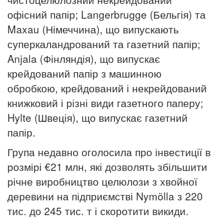
офісний папір; Langerbrugge (Бельгія) та
Maxau (Німеччина), що випускають
суперкаландрований та газетний папір;
Anjala (Фінляндія), що випускає
крейдований папір з машинною
обробкою, крейдований і некрейдований
книжковий і різні види газетного паперу;
Hylte (Швеція), що випускає газетний
папір.
Група недавно оголосила про інвестиції в
розмірі €21 млн, які дозволять збільшити
річне виробництво целюлози з хвойної
деревини на підприємстві Nymölla з 220
тис. до 245 тис. т і скоротити викиди.