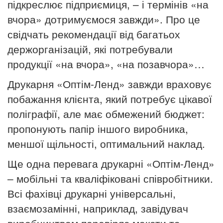
підкреслює підприємиця, –
і термінів «на
вчора» дотримуємося завжди»
. Про це
свідчать
рекомендації від багатьох
держорганізацій, які потребували
продукції «на вчора», «на позавчора»…
Друкарня «Оптім-Ленд» завжди враховує
побажання клієнта,
який потребує цікавої
поліграфії, але має обмежений бюджет:
пропонують папір іншого виробника,
меншої щільності, оптимальний
наклад.
Ще одна перевага друкарні «Оптім-Ленд»
– мобільні та
кваліфіковані співробітники.
Всі фахівці друкарні універсальні,
взаємозамінні, наприклад, завідувач
виробництвом перевіряє
макети та