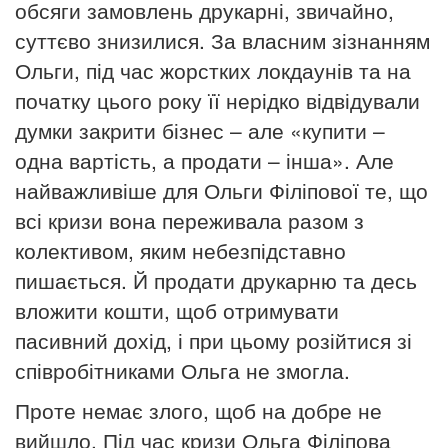
обсяги замовлень друкарні, звичайно,
суттєво знизилися. За власним зізнанням
Ольги, під час жорстких локдаунів та
на
початку цього року її нерідко відвідували
думки закрити бізнес –
але
«купити –
одна вартість, а продати – інша»
. Але
найважливіше
для Ольги Філіпової те, що
всі кризи вона переживала разом з
колективом, яким небезпідставно
пишається. Й продати друкарню та
десь
вложити кошти, щоб отримувати
пасивний дохід, і при цьому
розійтися зі
співробітниками Ольга не змогла.
Проте немає злого, щоб на добре не
вийшло. Під час кризи Ольга Філіпова