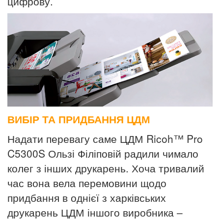
цифрову.
ВИБІР ТА ПРИДБАННЯ ЦДМ
Надати перевагу саме ЦДМ
Ricoh
™
Pro
C
5300
S
Ользі Філіповій
радили чимало
колег з інших друкарень. Хоча тривалий
час вона
вела перемовини щодо
придбання в однієї з харківських
друкарень ЦДМ іншого виробника –