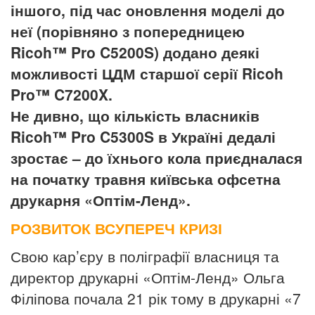
іншого, під час оновлення моделі до
неї (порівняно з попередницею
Ricoh™ Pro C5200S) додано деякі
можливості ЦДМ старшої серії Ricoh
Pro™ C7200X.
Не дивно, що кількість власників
Ricoh™ Pro C5300S в Україні дедалі
зростає – до їхнього кола приєдналася
на початку травня київська офсетна
друкарня «Оптім-Ленд».
РОЗВИТОК ВСУПЕРЕЧ КРИЗІ
Свою
кар
’
єру
в
поліграфії
власниця
та
директор
друкарні
«
Оптім
-
Ленд
»
Ольга
Філіпова
почала
21
рік
тому
в
друкарні
«7