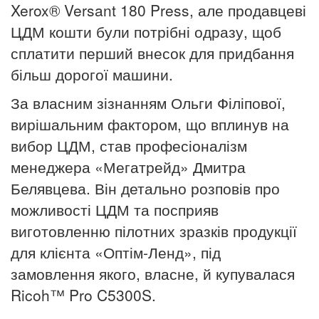
Xerox® Versant 180 Press, але
продавцеві
ЦДМ кошти були потрібні одразу, щоб
сплатити перший внесок для придбання
більш дорогої машини.
За власним зізнанням Ольги Філіпової,
вирішальним фактором, що вплинув на
вибор ЦДМ, став професіоналізм
менеджера «Мегатрейд»
Дмитра
Белявцева
. Він детально розповів про
можливості ЦДМ та посприяв
виготовленню пілотних зразків
продукції
для клієнта «Оптім-Ленд», під
замовлення якого, власне,
й купувалася
Ricoh™ Pro C5300S.