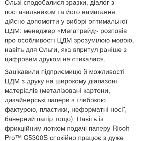
Ользі сподобалися зразки, діалог з
постачальником та його намагання
дійсно допомогти у виборі оптимальної
ЦДМ: менеджер
«Мегатрейд» розповів
про особливості ЦДМ зрозумілою мовою,
навіть для Ольги, яка впритул раніше з
цифровим друком не стикалася.
Зацікавили підприємицю й можливості
ЦДМ з друку на широкому діапазоні
матеріалів (металізовані картони,
дизайнерські папери з глибокою
фактурою, пластики, неформатні носії,
банерний
папір тощо). Навіть із
фрикційним лотком подачі паперу Ricoh
Pro™
C5300S спокійно працює з дуже