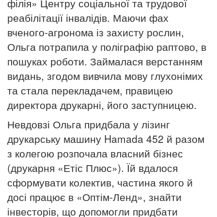
філія
»
Центру
соціальної
та
трудової
реабілітації
інвалідів
.
Маючи
фах
вченого-агронома із захисту рослин,
Ольга потрапила у
поліграфію раптово, в
пошуках роботи. Займалася верстанням
видань, згодом вивчила мову глухонімих
та стала перекладачем, правицею
директора друкарні, його заступницею.
Невдовзі Ольга придбала у лізинг
друкарську машину Hamada
452 й разом
з колегою розпочала власний бізнес
(друкарня «Етіс
Плюс»). Їй вдалося
сформувати колектив, частина якого й
досі
працює в «Оптім-Ленд», знайти
інвесторів, що допомогли придбати