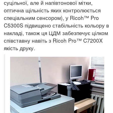
суцільної, але й напівтонової
мітки,
оптична щільність яких контролюється
спеціальним сенсором), у Ricoh™ Pro
C5300S підвищено стабільність кольору в
накладі, також ця ЦДМ забезпечує цілком
співставну навіть з Ricoh
Pro™ C7200X
якість друку.