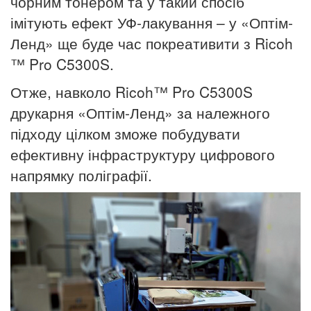
чорним тонером та у такий спосіб
імітують
ефект УФ-лакування – у «Оптім-
Ленд» ще буде час покреативити
з Ricoh
™ Pro C5300S.
Отже, навколо Ricoh™ Pro C5300S
друкарня «Оптім-Ленд»
за належного
підходу цілком зможе побудувати
ефективну
інфраструктуру цифрового
напрямку поліграфії.