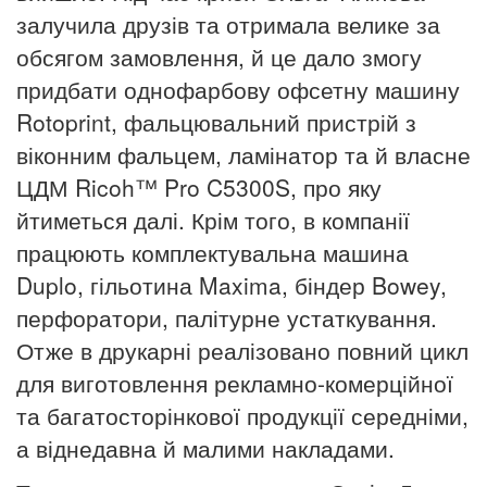
залучила друзів та отримала велике за
обсягом замовлення, й це дало змогу
придбати однофарбову офсетну
машину
Rotoprint, фальцювальний пристрій з
віконним фальцем,
ламінатор та й власне
ЦДМ Ricoh™ Pro C5300S, про яку
йтиметься далі. Крім того, в компанії
працюють комплектувальна машина
Duplo, гільотина Maxima, біндер Bowey,
перфоратори, палітурне
устаткування.
Отже в друкарні реалізовано повний цикл
для виготовлення рекламно-комерційної
та багатосторінкової продукції
середніми,
а віднедавна й малими накладами.