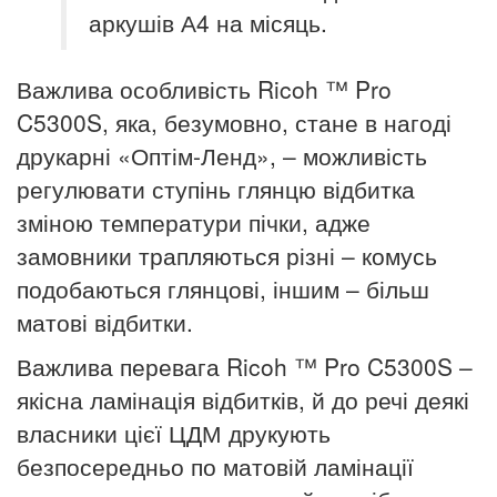
аркушів А4 на місяць.
Важлива особливість Ricoh ™ Pro
C5300S, яка, безумовно, стане
в нагоді
друкарні «Оптім-Ленд», – можливість
регулювати ступінь
глянцю відбитка
зміною температури пічки, адже
замовники трапляються різні – комусь
подобаються глянцові, іншим – більш
матові відбитки.
Важлива перевага Ricoh ™ Pro C5300S –
якісна ламінація
відбитків, й до речі деякі
власники цієї ЦДМ друкують
безпосередньо по матовій ламінації