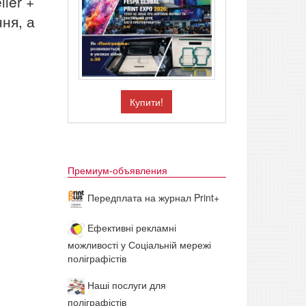
ler +
ня, а
Купити!
Премиум-объявления
Передплата на журнал Print+
Ефективні рекламні
можливості у Соціальній мережі
поліграфістів
Наші послуги для
поліграфістів