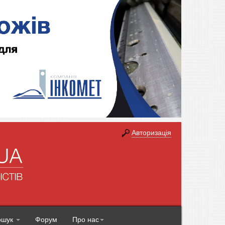
Авторизація
ошук
Форум
Про нас