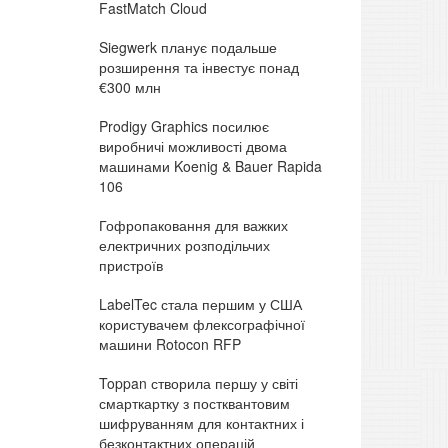
FastMatch Cloud
Siegwerk планує подальше
розширення та інвестує понад
€300 млн
Prodigy Graphics посилює
виробничі можливості двома
машинами Koenig & Bauer Rapida
106
Гофропаковання для важких
електричних розподільчих
пристроїв
LabelTec стала першим у США
користувачем флексографічної
машини Rotocon RFP
Toppan створила першу у світі
смарткартку з постквантовим
шифруванням для контактних і
безконтактних операцій