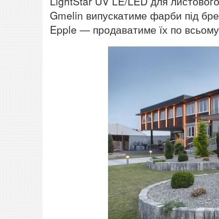
LightStar UV LE/LED для листового
Gmelin випускатиме фарби під брен
Epple — продаватиме їх по всьому