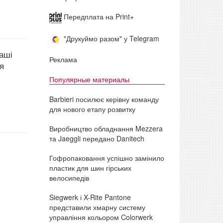
Передплата на Print+
"Друкуймо разом" у Telegram
наші
Реклама
я
Популярные материалы
Barbieri посилює керівну команду
для нового етапу розвитку
Виробництво обладнання Mezzera
та Jaeggli передано Danitech
Гофропаковання успішно замінило
пластик для шин гірських
велосипедів
Siegwerk і X-Rite Pantone
представили хмарну систему
управління кольором Colorwerk