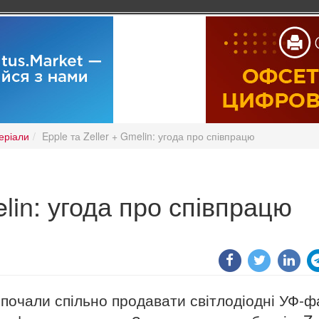
еріали
Epple та Zeller + Gmelin: угода про співпрацю
elin: угода про співпрацю
in почали спільно продавати світлодіодні УФ-