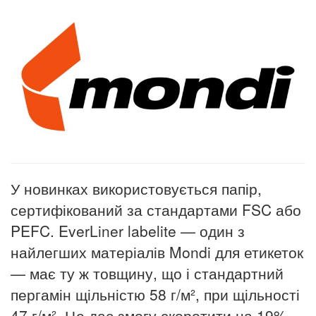
У новинках використовується папір,
сертифікований за стандартами FSC або
PEFC. EverLiner labelite — один з
найлегших матеріалів Mondi для етикеток
— має ту ж товщину, що і стандартний
пергамін щільністю 58 г/м², при щільності
47 г/м². Це дає змогу скоротити на 19%